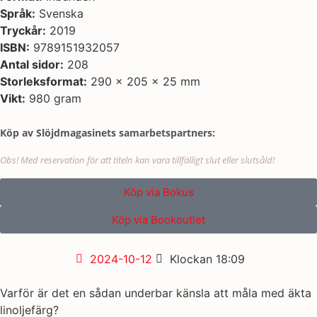
Språk:
Svenska
Tryckår:
2019
ISBN:
9789151932057
Antal sidor:
208
Storleksformat:
290 x 205 x 25 mm
Vikt:
980 gram
Köp av Slöjdmagasinets samarbetspartners:
Obs! Med reservation för att titeln kan vara tillfälligt slut eller slutsåld!
Köp via Bokus
Köp via Bookoutlet
2024-10-12
Klockan
18:09
Varför är det en sådan underbar känsla att måla med äkta
linoljefärg?