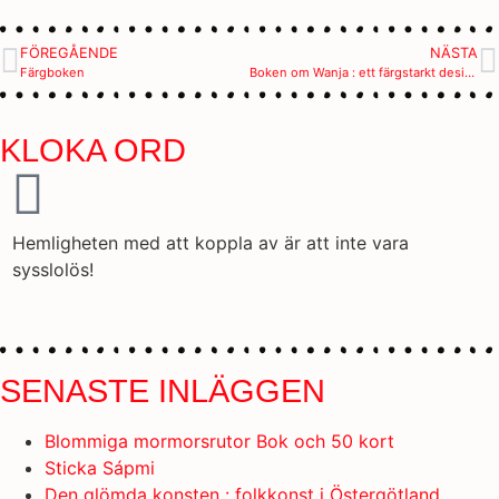
FÖREGÅENDE
NÄSTA
Färgboken
Boken om Wanja : ett färgstarkt designliv
KLOKA ORD
Hemligheten med att koppla av är att inte vara
S
sysslolös!
SENASTE INLÄGGEN
Blommiga mormorsrutor Bok och 50 kort
Sticka Sápmi
Den glömda konsten : folkkonst i Östergötland