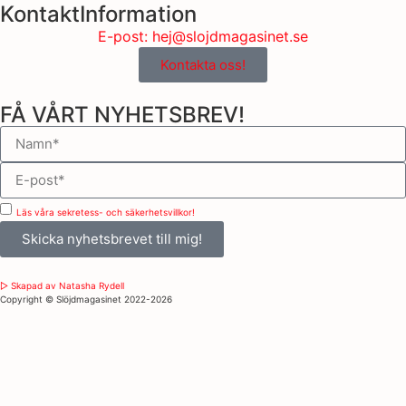
KontaktInformation
E-post: hej@slojdmagasinet.se
Kontakta oss!
FÅ VÅRT NYHETSBREV!
Läs våra sekretess- och säkerhetsvillkor!
Skicka nyhetsbrevet till mig!
▷ Skapad av Natasha Rydell
Copyright ©️ Slöjdmagasinet 2022-2026