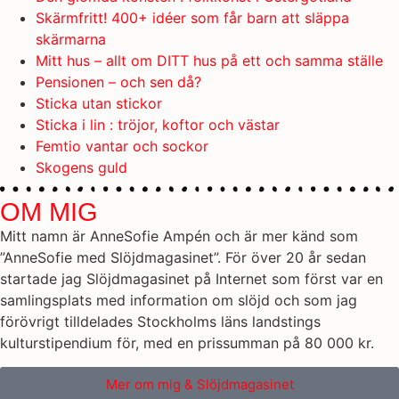
Skärmfritt! 400+ idéer som får barn att släppa
skärmarna
Mitt hus – allt om DITT hus på ett och samma ställe
Pensionen – och sen då?
Sticka utan stickor
Sticka i lin : tröjor, koftor och västar
Femtio vantar och sockor
Skogens guld
OM MIG
Mitt namn är AnneSofie Ampén och är mer känd som
”AnneSofie med Slöjdmagasinet”. För över 20 år sedan
startade jag Slöjdmagasinet på Internet som först var en
samlingsplats med information om slöjd och som jag
förövrigt tilldelades Stockholms läns landstings
kulturstipendium för, med en prissumman på 80 000 kr.
Mer om mig & Slöjdmagasinet