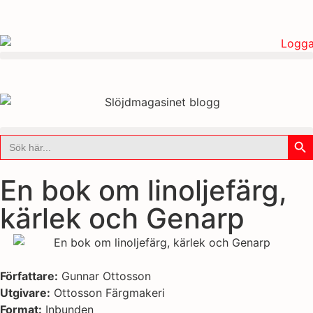
Sök
Sök
efter:
En bok om linoljefärg,
kärlek och Genarp
Författare:
Gunnar Ottosson
Utgivare:
Ottosson Färgmakeri
Format:
Inbunden