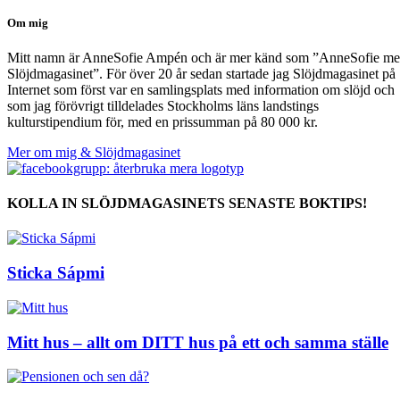
Om mig
Mitt namn är AnneSofie Ampén och är mer känd som ”AnneSofie m
Slöjdmagasinet”. För över 20 år sedan startade jag Slöjdmagasinet på
Internet som först var en samlingsplats med information om slöjd och
som jag förövrigt tilldelades Stockholms läns landstings
kulturstipendium för, med en prissumman på 80 000 kr.
Mer om mig & Slöjdmagasinet
KOLLA IN SLÖJDMAGASINETS SENASTE BOKTIPS!
Sticka Sápmi
Mitt hus – allt om DITT hus på ett och samma ställe