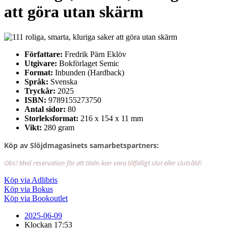
att göra utan skärm
Författare:
Fredrik Pärn Eklöv
Utgivare:
Bokförlaget Semic
Format:
Inbunden (Hardback)
Språk:
Svenska
Tryckår:
2025
ISBN:
9789155273750
Antal sidor:
80
Storleksformat:
216 x 154 x 11 mm
Vikt:
280 gram
Köp av Slöjdmagasinets samarbetspartners:
Obs! Med reservation för att titeln kan vara tillfälligt slut eller slutsåld!
Köp via Adlibris
Köp via Bokus
Köp via Bookoutlet
2025-06-09
Klockan
17:53