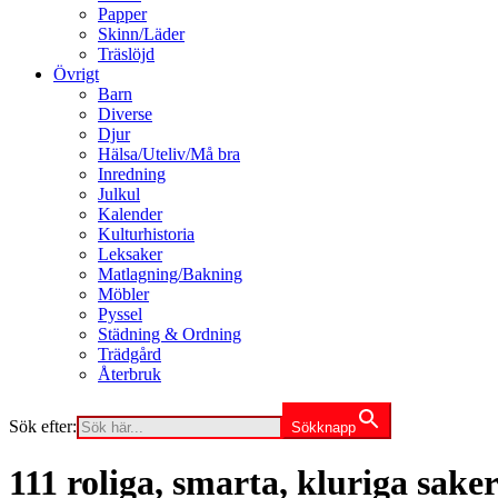
Papper
Skinn/Läder
Träslöjd
Övrigt
Barn
Diverse
Djur
Hälsa/Uteliv/Må bra
Inredning
Julkul
Kalender
Kulturhistoria
Leksaker
Matlagning/Bakning
Möbler
Pyssel
Städning & Ordning
Trädgård
Återbruk
Sök efter:
Sökknapp
111 roliga, smarta, kluriga saker