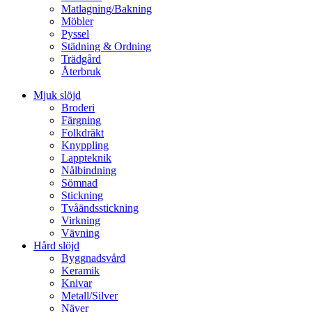
Matlagning/Bakning
Möbler
Pyssel
Städning & Ordning
Trädgård
Återbruk
Mjuk slöjd
Broderi
Färgning
Folkdräkt
Knyppling
Lappteknik
Nålbindning
Sömnad
Stickning
Tvåändsstickning
Virkning
Vävning
Hård slöjd
Byggnadsvård
Keramik
Knivar
Metall/Silver
Näver