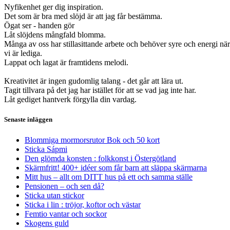
Nyfikenhet ger dig inspiration.
Det som är bra med slöjd är att jag får bestämma.
Ögat ser - handen gör
Låt slöjdens mångfald blomma.
Många av oss har stillasittande arbete och behöver syre och energi när
vi är lediga.
Lappat och lagat är framtidens melodi.
Kreativitet är ingen gudomlig talang - det går att lära ut.
Tagit tillvara på det jag har istället för att se vad jag inte har.
Låt gediget hantverk förgylla din vardag.
Senaste inläggen
Blommiga mormorsrutor Bok och 50 kort
Sticka Sápmi
Den glömda konsten : folkkonst i Östergötland
Skärmfritt! 400+ idéer som får barn att släppa skärmarna
Mitt hus – allt om DITT hus på ett och samma ställe
Pensionen – och sen då?
Sticka utan stickor
Sticka i lin : tröjor, koftor och västar
Femtio vantar och sockor
Skogens guld