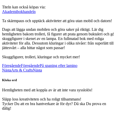
Titeln kan också köpas via:
Akademibokhandeln
Ta skärmpaus och upptäck aktiviteter att göra utan mobil och datorn!
Dags att lägga undan mobilen och göra saker på riktigt. Lär dig
hemligheten bakom trolleri, få figurer att prata genom buktaleri och g
skuggfigurer i skenet av en lampa. En fullmatad bok med roliga
aktiviteter för alla. Dessutom kluringar i olika nivåer: från superlätt till
jättesvårt – alla hittar något som passar!
Skuggfigurer, trolleri, kluringar och mycket mer!
Föregående
Föregående
På spaning efter lamino
Nästa
Arts & Crafts
Nästa
Kloka ord
Hemligheten med att koppla av är att inte vara sysslolös!
Släpp loss kreativiteten och ha roligt tillsammans!
Tycker Du att en bra hantverkare är för dyr? Då ska Du prova en
dålig!