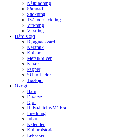
Nålbindning
Sömnad
Stickning
Tvåändsstickning
Virkning
Vävning
Hård slöjd
Byggnadsvård
Keramik
Knivar
Metall/Silver
Näver
Papper
Skinn/Läder
Träslöjd
Övrigt
Barn
Diverse
Djur
Hälsa/Uteliv/Må bra
Inredning
Julkul
Kalender
Kulturhistoria
Leksaker