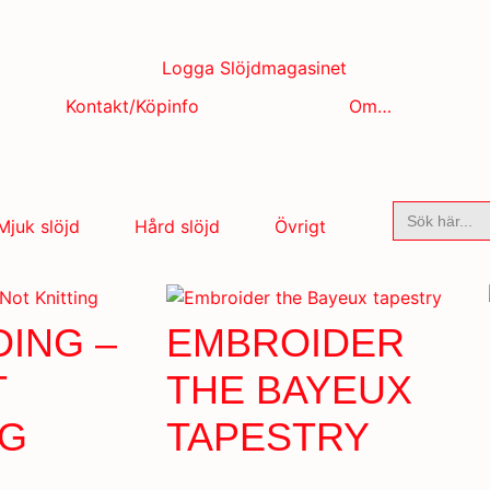
Kontakt/Köpinfo
Om…
Sök
Mjuk slöjd
Hård slöjd
Övrigt
efter:
DING –
EMBROIDER
T
THE BAYEUX
NG
TAPESTRY