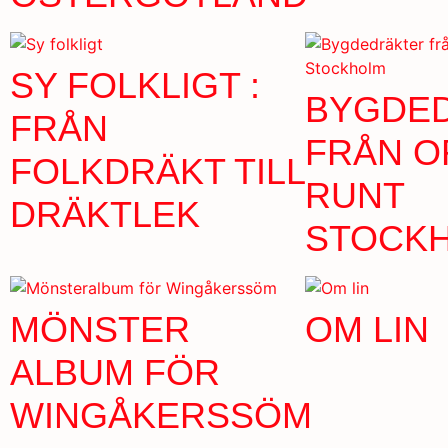
SY FOLKLIGT :
BYGDE
FRÅN
FRÅN O
FOLKDRÄKT TILL
RUNT
DRÄKTLEK
STOCK
MÖNSTER
OM LIN
ALBUM FÖR
WINGÅKERSSÖM