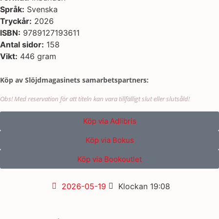
Språk:
Svenska
Tryckår:
2026
ISBN:
9789127193611
Antal sidor:
158
Vikt:
446 gram
Köp av Slöjdmagasinets samarbetspartners:
Obs! Med reservation för att titeln kan vara tillfälligt slut eller slutsåld!
Köp via Adlibris
Köp via Bokus
Köp via Bookoutlet
2026-05-19
Klockan
19:08