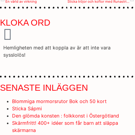
En värld av virkning
Sticka tröjor och koftor med Runastrikk
KLOKA ORD
Hemligheten med att koppla av är att inte vara
S
sysslolös!
SENASTE INLÄGGEN
Blommiga mormorsrutor Bok och 50 kort
Sticka Sápmi
Den glömda konsten : folkkonst i Östergötland
Skärmfritt! 400+ idéer som får barn att släppa
skärmarna