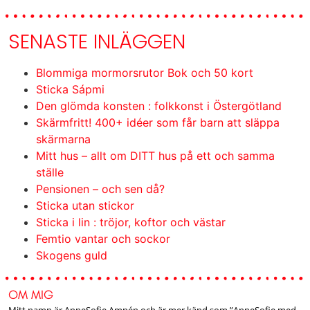
SENASTE INLÄGGEN
Blommiga mormorsrutor Bok och 50 kort
Sticka Sápmi
Den glömda konsten : folkkonst i Östergötland
Skärmfritt! 400+ idéer som får barn att släppa
skärmarna
Mitt hus – allt om DITT hus på ett och samma
ställe
Pensionen – och sen då?
Sticka utan stickor
Sticka i lin : tröjor, koftor och västar
Femtio vantar och sockor
Skogens guld
OM MIG
Mitt namn är AnneSofie Ampén och är mer känd som ”AnneSofie med