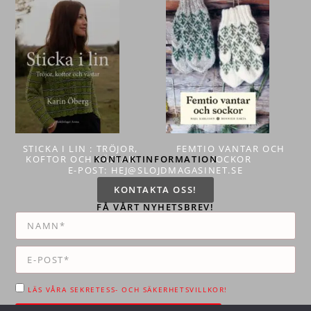
STICKA I LIN : TRÖJOR,
FEMTIO VANTAR OCH
KOFTOR OCH VÄSTAR
KONTAKTINFORMATION
SOCKOR
E-POST: HEJ@SLOJDMAGASINET.SE
KONTAKTA OSS!
FÅ VÅRT NYHETSBREV!
LÄS VÅRA SEKRETESS- OCH SÄKERHETSVILLKOR!