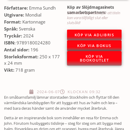
Köp av Slöjdmagasinets
Författare:
Emma Sundh
samarbetspartners:
Obs! Med reservation för att titeln
Utgivare:
Mondial
kan vara tillfälligt slut eller
Format:
Kartonnage
slutsåld!
Språk:
Svenska
KÖP VIA ADLIBRIS
Tryckår:
2024
ISBN:
9789180024280
KÖP VIA BOKUS
Antal sidor:
196
KÖP VIA
Storleksformat:
250 x 177
BOOKOUTLET
x 24 mm
Vikt:
718 gram
2024-06-07
KLOCKAN
09:32
En småbarnsfamilj lämnar storstaden Stockholm och flyttar till den
värmländska landsbygden för att bygga ett hus av halm och lera –
med bara deras händer samt de använder mycket återbruk.
Detta är en inspirerande bok som innehåller en resa för Emma och
John. Förutom husbyggets tidslinje – steg för steg om att bygga med
halm, förverkliga en dröm om ett orangeri, bygga med återbruk, lägga