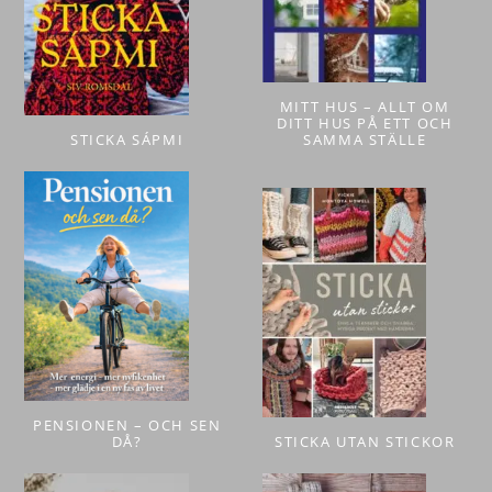
MITT HUS – ALLT OM
DITT HUS PÅ ETT OCH
STICKA SÁPMI
SAMMA STÄLLE
PENSIONEN – OCH SEN
DÅ?
STICKA UTAN STICKOR