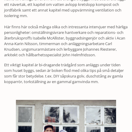
ett nävertak, ett kapitel om vatten avlopp kretslopp kompost och
jordfabrik samt ett annat kapitel med uppvärmning ventilation och
isolering mm.
Här finns här också många olika och intressanta intervjuer med härliga
personligheter: omställningsivrare hantverkare och reparations- och
återbruksproffs Isabelle McAllister, byggnadsingenjör och aktiv i Acan
Anna-Karin Nilsson, timmerman och anläggningsarbetare Carl
Knudsen, ungsmurarmästare och lerbyggare Johannes Riesterer,
arkitekt och hållbarhetsspecialist John Helmfridsson.
Ett viktigt kapitel är bi-dragande trädgård som anläggs under tiden
som huset byggs, sedan är boken flod med olika tips på små detaljer
som får stor betydelse. t.ex. DIY såpskura golv, duschstång av gamla
kopparrör, torkställning av en gammal garnvinda mm.