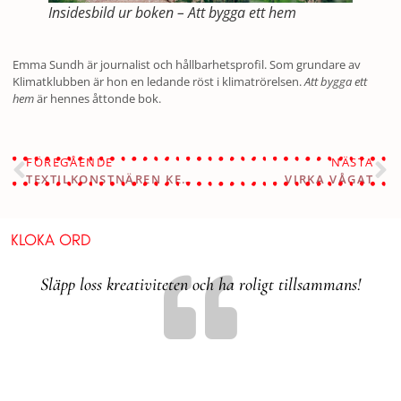
Insidesbild ur boken – Att bygga ett hem
Emma Sundh är journalist och hållbarhetsprofil. Som grundare av
Klimatklubben är hon en ledande röst i klimatrörelsen.
Att bygga ett
hem
är hennes åttonde bok.
FÖREGÅENDE
NÄSTA
TEXTILKONSTNÄREN KERSTIN MAURITZSON OCH HEMSLÖJDEN
VIRKA VÅGAT
KLOKA ORD
Släpp loss kreativiteten och ha roligt tillsammans!
 vara
Tycke