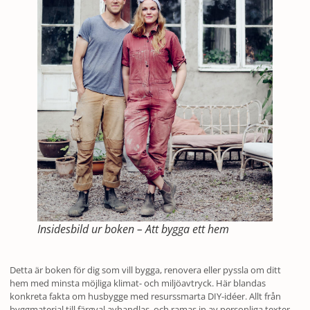
Insidesbild ur boken – Att bygga ett hem
Detta är boken för dig som vill bygga, renovera eller pyssla om ditt
hem med minsta möjliga klimat- och miljöavtryck. Här blandas
konkreta fakta om husbygge med resurssmarta DIY-idéer. Allt från
byggmaterial till färgval avhandlas, och ramas in av personliga texter