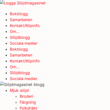
Hoppa
till
Bokblogg
innehåll
Samarbeten
Kontakt/Köpinfo
Om…
Slöjdblogg
Sociala medier
Bokblogg
Samarbeten
Kontakt/Köpinfo
Om…
Slöjdblogg
Sociala medier
Mjuk slöjd
Broderi
Färgning
Folkdräkt