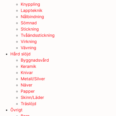
Knyppling
Lappteknik
Nålbindning
Sömnad
Stickning
Tvåändsstickning
Virkning
Vävning
Hård slöjd
Byggnadsvård
Keramik
Knivar
Metall/Silver
Näver
Papper
Skinn/Läder
Träslöjd
Övrigt