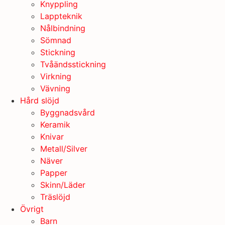
Knyppling
Lappteknik
Nålbindning
Sömnad
Stickning
Tvåändsstickning
Virkning
Vävning
Hård slöjd
Byggnadsvård
Keramik
Knivar
Metall/Silver
Näver
Papper
Skinn/Läder
Träslöjd
Övrigt
Barn