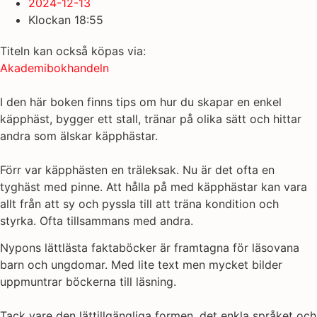
2024-12-13
Klockan
18:55
Titeln kan också köpas via:
Akademibokhandeln
I den här boken finns tips om hur du skapar en enkel
käpphäst, bygger ett stall, tränar på olika sätt och hittar
andra som älskar käpphästar.
Förr var käpphästen en träleksak. Nu är det ofta en
tyghäst med pinne. Att hålla på med käpphästar kan vara
allt från att sy och pyssla till att träna kondition och
styrka. Ofta tillsammans med andra.
Nypons lättlästa faktaböcker är framtagna för läsovana
barn och ungdomar. Med lite text men mycket bilder
uppmuntrar böckerna till läsning.
Tack vare den lättillgängliga formen, det enkla språket och