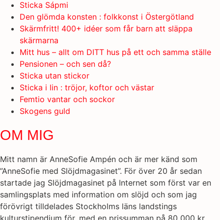
Sticka Sápmi
Den glömda konsten : folkkonst i Östergötland
Skärmfritt! 400+ idéer som får barn att släppa
skärmarna
Mitt hus – allt om DITT hus på ett och samma ställe
Pensionen – och sen då?
Sticka utan stickor
Sticka i lin : tröjor, koftor och västar
Femtio vantar och sockor
Skogens guld
OM MIG
Mitt namn är AnneSofie Ampén och är mer känd som
”AnneSofie med Slöjdmagasinet”. För över 20 år sedan
startade jag Slöjdmagasinet på Internet som först var en
samlingsplats med information om slöjd och som jag
förövrigt tilldelades Stockholms läns landstings
kulturstipendium för, med en prissumman på 80 000 kr.