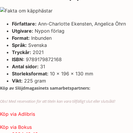
Författare:
Ann-Charlotte Ekensten, Angelica Öhrn
Utgivare:
Nypon förlag
Format:
Inbunden
Språk:
Svenska
Tryckår:
2021
ISBN:
9789179872168
Antal sidor:
31
Storleksformat:
10 x 196 x 130 mm
Vikt:
225 gram
Köp av Slöjdmagasinets samarbetspartners:
Obs! Med reservation för att titeln kan vara tillfälligt slut eller slutsåld!
Köp via Adlibris
Köp via Bokus