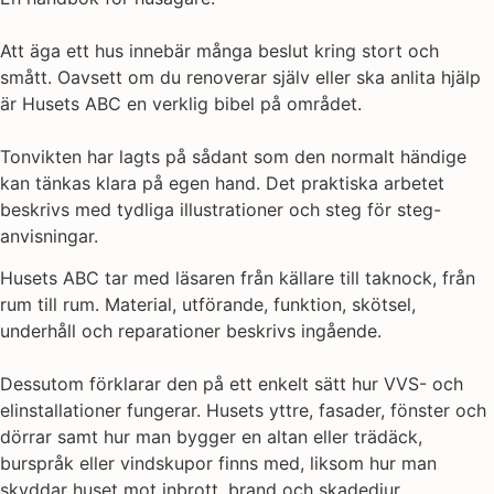
Att äga ett hus innebär många beslut kring stort och
smått. Oavsett om du renoverar själv eller ska anlita hjälp
är Husets ABC en verklig bibel på området.
Tonvikten har lagts på sådant som den normalt händige
kan tänkas klara på egen hand. Det praktiska arbetet
beskrivs med tydliga illustrationer och steg för steg-
anvisningar.
Husets ABC tar med läsaren från källare till taknock, från
rum till rum. Material, utförande, funktion, skötsel,
underhåll och reparationer beskrivs ingående.
Dessutom förklarar den på ett enkelt sätt hur VVS- och
elinstallationer fungerar. Husets yttre, fasader, fönster och
dörrar samt hur man bygger en altan eller trädäck,
burspråk eller vindskupor finns med, liksom hur man
skyddar huset mot inbrott, brand och skadedjur.