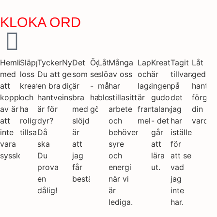
KLOKA ORD
Hemligheten
Släpp
Tycker
Nyfikenhet
Det
Ögat
Låt
Många
Lappat
Kreativitet
Tagit
Låt
med
loss
Du att
ger
som
ser
slöjdens
av oss
och
är
tillvara
gedige
att
kreativiteten
en bra
dig
är
-
mångfald
har
lagat
ingen
på
hantve
koppla
och
hantverkare
inspiration.
bra
handen
blomma.
stillasittande
är
gudomlig
det
förgyll
av är
ha
är för
med
gör
arbete
framtidens
talang
jag
din
att
roligt
dyr?
slöjd
och
melodi.
- det
har
vardag
inte
tillsammans!
Då
är
behöver
går
istället
vara
ska
att
syre
att
för
sysslolös!
Du
jag
och
lära
att se
prova
får
energi
ut.
vad
en
bestämma.
när vi
jag
dålig!
är
inte
lediga.
har.