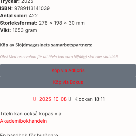
Tryckår:
2025
ISBN:
9789113141039
Antal sidor:
422
Storleksformat:
278 x 198 x 30 mm
Vikt:
1653 gram
Köp av Slöjdmagasinets samarbetspartners:
Obs! Med reservation för att titeln kan vara tillfälligt slut eller slutsåld!
Köp via Adlibris
Köp via Bokus
2025-10-08
Klockan
18:11
Titeln kan också köpas via:
Akademibokhandeln
En handbok för husägare.