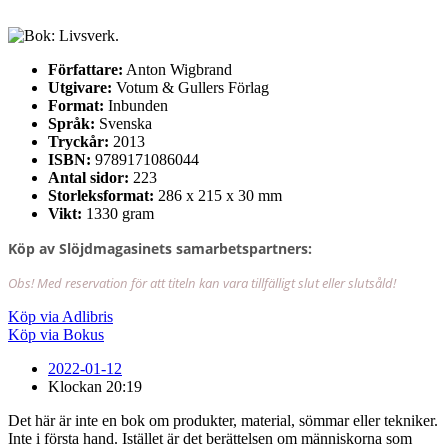
Författare:
Anton Wigbrand
Utgivare:
Votum & Gullers Förlag
Format:
Inbunden
Språk:
Svenska
Tryckår:
2013
ISBN:
9789171086044
Antal sidor:
223
Storleksformat:
286 x 215 x 30 mm
Vikt:
1330 gram
Köp av Slöjdmagasinets samarbetspartners:
Obs! Med reservation för att titeln kan vara tillfälligt slut eller slutsåld!
Köp via Adlibris
Köp via Bokus
2022-01-12
Klockan
20:19
Det här är inte en bok om produkter, material, sömmar eller tekniker.
Inte i första hand. Istället är det berättelsen om människorna som