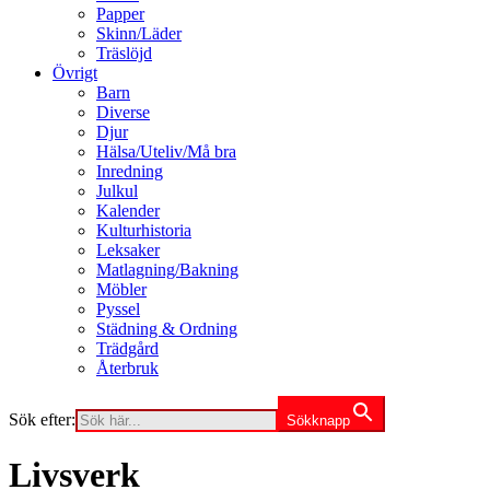
Papper
Skinn/Läder
Träslöjd
Övrigt
Barn
Diverse
Djur
Hälsa/Uteliv/Må bra
Inredning
Julkul
Kalender
Kulturhistoria
Leksaker
Matlagning/Bakning
Möbler
Pyssel
Städning & Ordning
Trädgård
Återbruk
Sök efter:
Sökknapp
Livsverk