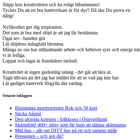
Släpp loss kreativiteten och ha roligt tillsammans!
Tycker Du att en bra hantverkare är för dyr? Då ska Du prova en
dålig!
Nyfikenhet ger dig inspiration.
Det som är bra med slöjd är att jag får bestämma.
Ögat ser - handen gör
Låt slöjdens mångfald blomma.
Många av oss har stillasittande arbete och behöver syre och energi när
vi är lediga.
Lappat och lagat är framtidens melodi.
Kreativitet är ingen gudomlig talang - det går att lära ut.
Tagit tillvara på det jag har istället för att se vad jag inte har.
Låt gediget hantverk förgylla din vardag.
Senaste inläggen
Blommiga mormorsrutor Bok och 50 kort
Sticka Sápmi
Den glömda konsten : folkkonst i Östergötland
Skärmfritt! 400+ idéer som får barn att släppa skärmarna
Mitt hus – allt om DITT hus på ett och samma ställe
Pensionen – och sen då?