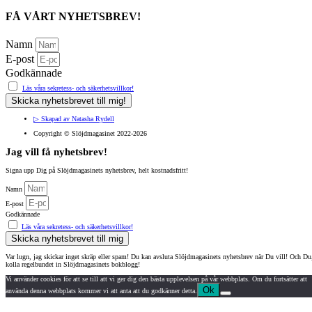
FÅ VÅRT NYHETSBREV!
Namn
E-post
Godkännade
Läs våra sekretess- och säkerhetsvillkor!
Skicka nyhetsbrevet till mig!
▷ Skapad av Natasha Rydell
Copyright ©️ Slöjdmagasinet 2022-2026
Jag vill få nyhetsbrev!
Signa upp Dig på Slöjdmagasinets nyhetsbrev, helt kostnadsfritt!
Namn
E-post
Godkännade
Läs våra sekretess- och säkerhetsvillkor!
Skicka nyhetsbrevet till mig
Var lugn, jag skickar inget skräp eller spam!
Du kan avsluta Slöjdmagasinets nyhetsbrev när Du vill!
Och Du
kolla regelbundet in Slöjdmagasinets bokblogg!
Vi använder cookies för att se till att vi ger dig den bästa upplevelsen på vår webbplats. Om du fortsätter att
Ok
använda denna webbplats kommer vi att anta att du godkänner detta.