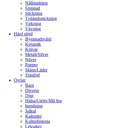
Nålbindning
Sömnad
Stickning
Tvåändsstickning
Virkning
Vävning
Hård slöjd
Byggnadsvård
Keramik
Knivar
Metall/Silver
Näver
Papper
Skinn/Läder
Träslöjd
Övrigt
Barn
Diverse
Djur
Hälsa/Uteliv/Må bra
Inredning
Julkul
Kalender
Kulturhistoria
Leksaker