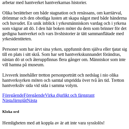
arbetar med hantverket hantverkarnas historier.
Olika berättelser om både stagnation och renässans, om karriärval,
drömmar och den obotliga lusten att skapa något med både händerna
och huvudet. En unik inblick i yrkesmänniskors vardag och i yrkena
som vägrar att dö. I den här boken möter du dem som brinner för det
gedigna hantverket och vars livshistorier är tätt sammanflätade med
yrkesidentiteten.
Personer som har ärvt sina yrken, uppfunnit dem själva eller tjatat sig
till en plats i sitt skrå. Som har sett hantverkskunnandet förändras,
nästan dö ut och återuppfinnas flera gånger om. Människor som inte
vill hamna på museum.
Livsverk innehåller tretton personporträtt och nedslag i nio olika
hantverksyrken möten och samtal utspridda över två års tid. Tretton
hantverksliv sida vid sida i samma volym.
Föregående
Föregående
Virka djurlikt och färggrant
Nästa
Järnplåt
Nästa
Kloka ord
Hemligheten med att koppla av är att inte vara sysslolös!