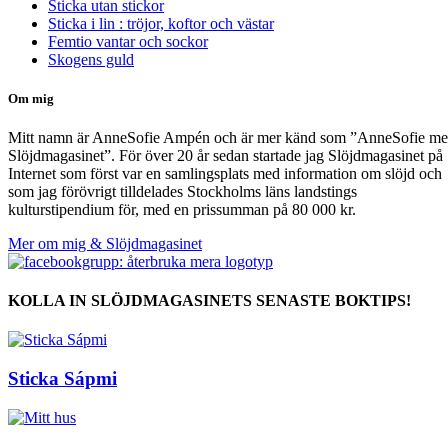
Sticka utan stickor
Sticka i lin : tröjor, koftor och västar
Femtio vantar och sockor
Skogens guld
Om mig
Mitt namn är AnneSofie Ampén och är mer känd som ”AnneSofie m
Slöjdmagasinet”. För över 20 år sedan startade jag Slöjdmagasinet på
Internet som först var en samlingsplats med information om slöjd och
som jag förövrigt tilldelades Stockholms läns landstings
kulturstipendium för, med en prissumman på 80 000 kr.
Mer om mig & Slöjdmagasinet
KOLLA IN SLÖJDMAGASINETS SENASTE BOKTIPS!
Sticka Sápmi