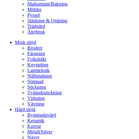
Matlagning/Bakning
Möbler
Pyssel
Städning & Ordning
Trädgård
Återbruk
Mjuk slöjd
Broderi
Färgning
Folkdräkt
Knyppling
Lappteknik
Nålbindning
Sömnad
Stickning
Tvåändsstickning
Virkning
Vävning
Hård slöjd
Byggnadsvård
Keramik
Knivar
Metall/Silver
Näver