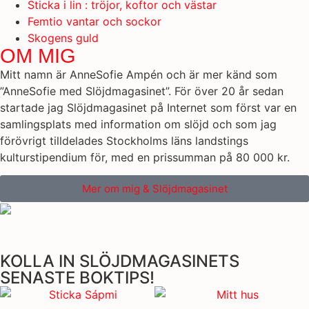
Sticka i lin : tröjor, koftor och västar
Femtio vantar och sockor
Skogens guld
OM MIG
Mitt namn är AnneSofie Ampén och är mer känd som
”AnneSofie med Slöjdmagasinet”. För över 20 år sedan
startade jag Slöjdmagasinet på Internet som först var en
samlingsplats med information om slöjd och som jag
förövrigt tilldelades Stockholms läns landstings
kulturstipendium för, med en prissumman på 80 000 kr.
Mer om mig & Slöjdmagasinet
KOLLA IN SLÖJDMAGASINETS
SENASTE BOKTIPS!