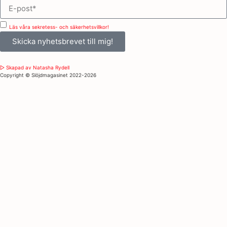
Läs våra sekretess- och säkerhetsvillkor!
Skicka nyhetsbrevet till mig!
▷ Skapad av Natasha Rydell
Copyright ©️ Slöjdmagasinet 2022-2026