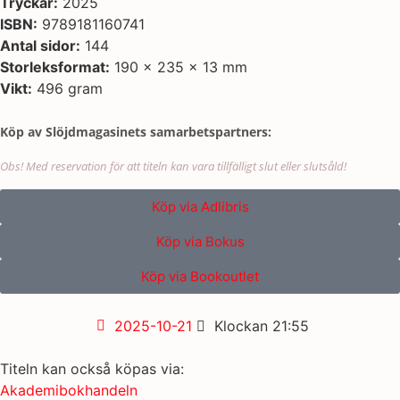
Tryckår:
2025
ISBN:
9789181160741
Antal sidor:
144
Storleksformat:
190 x 235 x 13 mm
Vikt:
496 gram
Köp av Slöjdmagasinets samarbetspartners:
Obs! Med reservation för att titeln kan vara tillfälligt slut eller slutsåld!
Köp via Adlibris
Köp via Bokus
Köp via Bookoutlet
2025-10-21
Klockan
21:55
Titeln kan också köpas via:
Akademibokhandeln