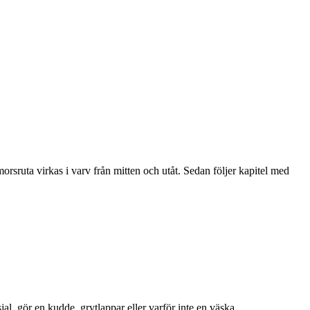
rsruta virkas i varv från mitten och utåt. Sedan följer kapitel med
jal, gör en kudde, grytlappar eller varför inte en väska.