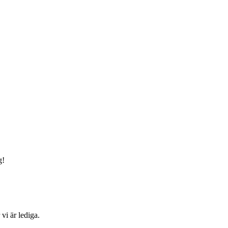
g!
vi är lediga.