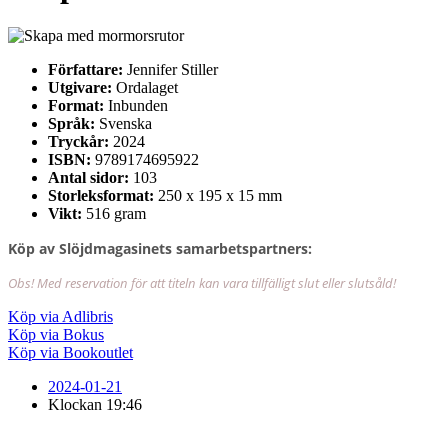
Författare:
Jennifer Stiller
Utgivare:
Ordalaget
Format:
Inbunden
Språk:
Svenska
Tryckår:
2024
ISBN:
9789174695922
Antal sidor:
103
Storleksformat:
250 x 195 x 15 mm
Vikt:
516 gram
Köp av Slöjdmagasinets samarbetspartners:
Obs! Med reservation för att titeln kan vara tillfälligt slut eller slutsåld!
Köp via Adlibris
Köp via Bokus
Köp via Bookoutlet
2024-01-21
Klockan
19:46