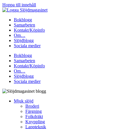
Hoppa till innehåll
Bokblogg
Samarbeten
Kontakt/Köpinfo
Om…
Slöjdblogg
Sociala medier
Bokblogg
Samarbeten
Kontakt/Köpinfo
Om…
Slöjdblogg
Sociala medier
Mjuk slöjd
Broderi
Färgning
Folkdräkt
Knyppling
Lappteknik