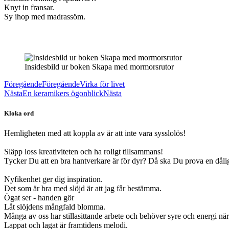
Knyt in fransar.
Sy ihop med madrassöm.
Insidesbild ur boken Skapa med mormorsrutor
Föregående
Föregående
Virka för livet
Nästa
En keramikers ögonblick
Nästa
Kloka ord
Hemligheten med att koppla av är att inte vara sysslolös!
Släpp loss kreativiteten och ha roligt tillsammans!
Tycker Du att en bra hantverkare är för dyr? Då ska Du prova en dåli
Nyfikenhet ger dig inspiration.
Det som är bra med slöjd är att jag får bestämma.
Ögat ser - handen gör
Låt slöjdens mångfald blomma.
Många av oss har stillasittande arbete och behöver syre och energi när 
Lappat och lagat är framtidens melodi.