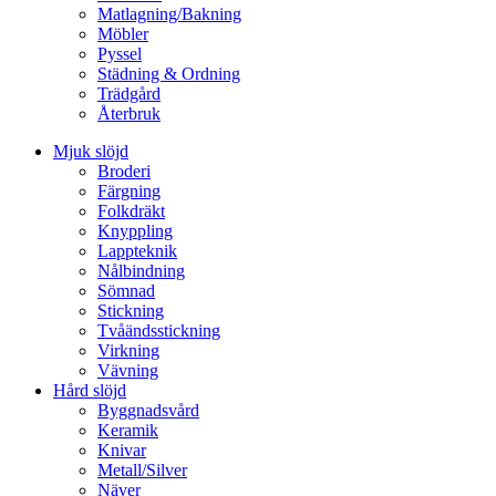
Matlagning/Bakning
Möbler
Pyssel
Städning & Ordning
Trädgård
Återbruk
Mjuk slöjd
Broderi
Färgning
Folkdräkt
Knyppling
Lappteknik
Nålbindning
Sömnad
Stickning
Tvåändsstickning
Virkning
Vävning
Hård slöjd
Byggnadsvård
Keramik
Knivar
Metall/Silver
Näver