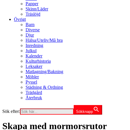
Papper
Skinn/Läder
Träslöjd
Övrigt
Barn
Diverse
Djur
Hälsa/Uteliv/Må bra
Inredning
Julkul
Kalender
Kulturhistoria
Leksaker
Matlagning/Bakning
Möbler
Pyssel
Städning & Ordning
Trädgård
Återbruk
Sök efter:
Sökknapp
Skapa med mormorsrutor