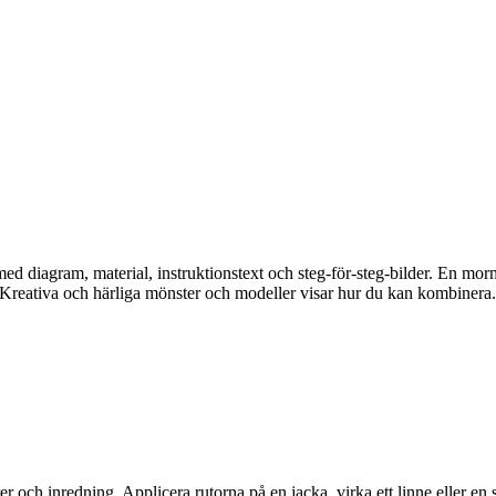
 diagram, material, instruktionstext och steg-för-steg-bilder. En mormo
 Kreativa och härliga mönster och modeller visar hur du kan kombinera.
 och inredning. Applicera rutorna på en jacka, virka ett linne eller en s