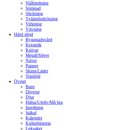
Nålbindning
Sömnad
Stickning
Tvåändsstickning
Virkning
Vävning
Hård slöjd
Byggnadsvård
Keramik
Knivar
Metall/Silver
Näver
Papper
Skinn/Läder
Träslöjd
Övrigt
Barn
Diverse
Djur
Hälsa/Uteliv/Må bra
Inredning
Julkul
Kalender
Kulturhistoria
Leksaker