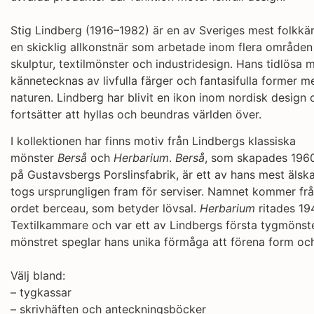
Stig Lindberg (1916–1982) är en av Sveriges mest folkkä
en skicklig allkonstnär som arbetade inom flera områden 
skulptur, textilmönster och industridesign. Hans tidlösa 
kännetecknas av livfulla färger och fantasifulla former me
naturen. Lindberg har blivit en ikon inom nordisk design
fortsätter att hyllas och beundras världen över.
den!
Tycker Du att en bra hantverkar
ska Du prova en dål
I kollektionen har finns motiv från Lindbergs klassiska
mönster
Berså
och
Herbarium
.
Berså
, som skapades 1960
på Gustavsbergs Porslinsfabrik, är ett av hans mest äls
togs ursprungligen fram för serviser. Namnet kommer frå
ordet berceau, som betyder lövsal.
Herbarium
ritades 19
Textilkammare och var ett av Lindbergs första tygmönster
mönstret speglar hans unika förmåga att förena form oc
Välj bland:
– tygkassar
– skrivhäften och anteckningsböcker