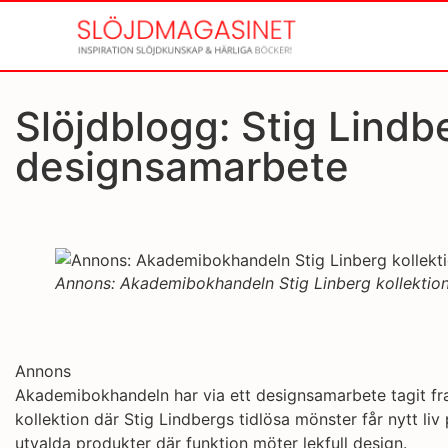
Slöjdblogg: Stig Lindb
designsamarbete
Annons: Akademibokhandeln Stig Linberg kollektio
Annons
Akademibokhandeln har via ett designsamarbete tagit fr
kollektion där Stig Lindbergs tidlösa mönster får nytt li
utvalda produkter där funktion möter lekfull design.