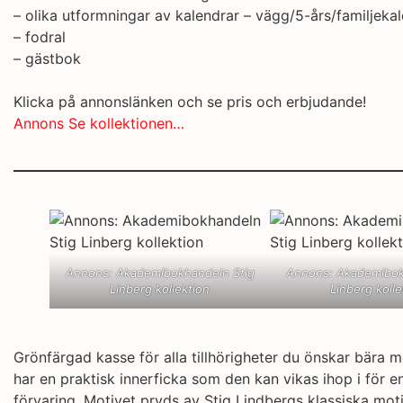
– olika utformningar av kalendrar – vägg/5-års/familjeka
– fodral
– gästbok
Klicka på annonslänken och se pris och erbjudande!
Annons Se kollektionen…
Annons: Akademibokhandeln Stig
Annons: Akademibok
Linberg kollektion
Linberg kolle
Grönfärgad kasse för alla tillhörigheter du önskar bära 
har en praktisk innerficka som den kan vikas ihop i för e
förvaring. Motivet pryds av Stig Lindbergs klassiska mot