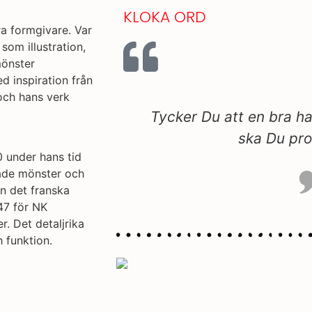
KLOKA ORD
ra formgivare. Var
som illustration,
mönster
d inspiration från
 och hans verk
e är för dyr? Då
Hemligheten med att ko
ig!
syss
 under hans tid
kade mönster och
n det franska
47 för NK
. Det detaljrika
h funktion.