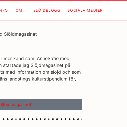
NFO
OM…
SLÖJDBLOGG
SOCIALA MEDIER
är mer känd som ”AnneSofie med
n startade jag Slöjdmagasinet på
lats med information om slöjd och som
läns landstings kulturstipendium för,
 Slöjdmagasinet