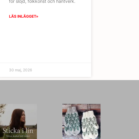
för slöjd, folkkonst och hantverk.
LÄS INLÄGGET»
30 maj, 2026