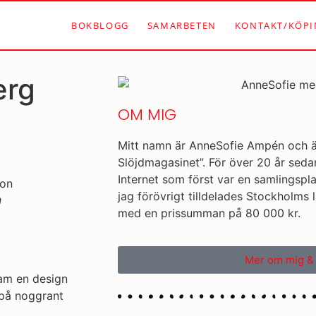
BOKBLOGG
SAMARBETEN
KONTAKT/KÖPI
erg
OM MIG
Mitt namn är AnneSofie Ampén och 
Slöjdmagasinet”. För över 20 år seda
Internet som först var en samlingsp
jag förövrigt tilldelades Stockholms 
n
med en prissumman på 80 000 kr.
Mer om mig &
am en design
v på noggrant