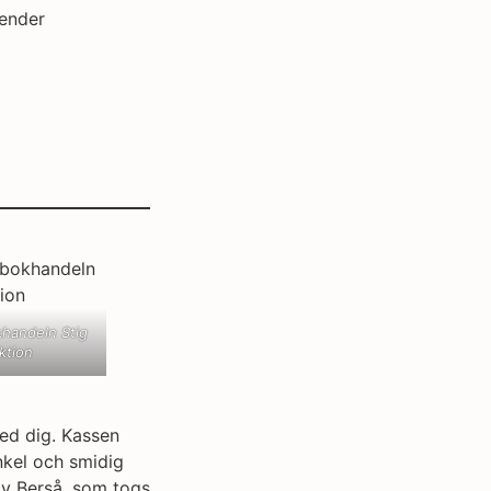
lender
handeln Stig
ktion
med dig. Kassen
nkel och smidig
iv Berså, som togs