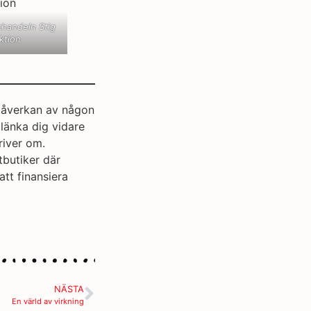
handeln Stig
ktion
 påverkan av någon
 länka dig vidare
kriver om.
tbutiker där
att finansiera
NÄSTA
En värld av virkning