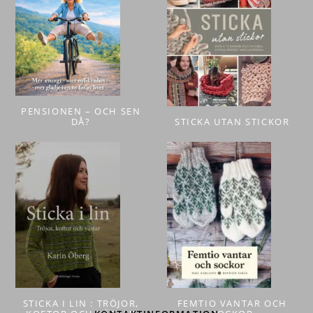
PENSIONEN – OCH SEN
DÅ?
STICKA UTAN STICKOR
STICKA I LIN : TRÖJOR,
FEMTIO VANTAR OCH