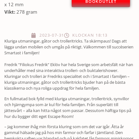
BOOKOUTLET
x 12 mm
Vikt:
278 gram
2023-07-31
KLOCKAN
18:13
Kluriga utmaningar, gåtor och trolleritricks. Ta skärmpaus! Dags att
lägga undan mobilen och umgås på riktigt. Välkommen till succéserien
Smartast i familjen!
Fredrik ”Filiokus Fredrik” Eklöv har hela Sverige som arbetsfält när han
underhåller med sina interaktiva trolleri- och buktalerishower.
Kluringar och trolleri är Fredriks specialitet och i Smartast i familjen –
kluriga utmaningar, gåtor och trolleritricks bjuder han på de bästa
klassikerna och nya roliga uppdrag för hela familjen.
En fullmatad bok fylld med kluriga utmaningar, trolleritrick, synvillor
och hjärngympa som är kul för hela familjen. Från superlätt till
jättesvårt – alla kan hitta något som passar. Dessutom häftiga tips på
hur du bygger ditt eget Escape Room!
– Jag kommer ihåg min första kluring som om det var igår. Åtta år
gammal hälsade jag på hos min farmor och farfar i Jämtland. Den
hemkokta saften var blandad och på kakfatet låg farmors miniskorpor