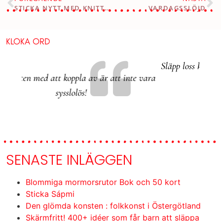
STICKA NYTT MED KNITTING LOTTA
VARDAGSSLÖJD
KLOKA ORD
Släpp loss kreativiteten och ha roligt tillsammans!
 vara
Tycke
SENASTE INLÄGGEN
Blommiga mormorsrutor Bok och 50 kort
Sticka Sápmi
Den glömda konsten : folkkonst i Östergötland
Skärmfritt! 400+ idéer som får barn att släppa