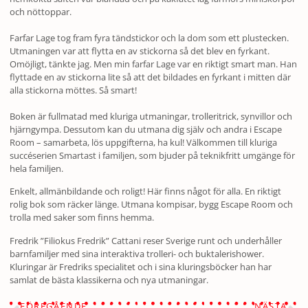
och nöttoppar.
Farfar Lage tog fram fyra tändstickor och la dom som ett plustecken.
Utmaningen var att flytta en av stickorna så det blev en fyrkant.
Omöjligt, tänkte jag. Men min farfar Lage var en riktigt smart man. Han
flyttade en av stickorna lite så att det bildades en fyrkant i mitten där
alla stickorna möttes. Så smart!
Boken är fullmatad med kluriga utmaningar, trolleritrick, synvillor och
hjärngympa. Dessutom kan du utmana dig själv och andra i Escape
Room – samarbeta, lös uppgifterna, ha kul! Välkommen till kluriga
succéserien Smartast i familjen, som bjuder på teknikfritt umgänge för
hela familjen.
Enkelt, allmänbildande och roligt! Här finns något för alla. En riktigt
rolig bok som räcker länge. Utmana kompisar, bygg Escape Room och
trolla med saker som finns hemma.
Fredrik ”Filiokus Fredrik” Cattani reser Sverige runt och underhåller
barnfamiljer med sina interaktiva trolleri- och buktalerishower.
Kluringar är Fredriks specialitet och i sina kluringsböcker han har
samlat de bästa klassikerna och nya utmaningar.
FÖREGÅENDE
NÄSTA