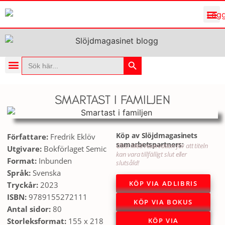
Sökknapp
Sök
efter:
SMARTAST I FAMILJEN
Köp av Slöjdmagasinets
Författare:
Fredrik Eklöv
samarbetspartners:
Obs! Med reservation för att titeln
Utgivare:
Bokförlaget Semic
kan vara tillfälligt slut eller
Format:
Inbunden
slutsåld!
Språk:
Svenska
KÖP VIA ADLIBRIS
Tryckår:
2023
ISBN:
9789155272111
KÖP VIA BOKUS
Antal sidor:
80
KÖP VIA
Storleksformat:
155 x 218