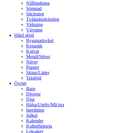
Nålbindning
Sömnad
Stickning
Tvåändsstickning
Virkning
Vävning
Hård slöjd
Byggnadsvård
Keramik
Knivar
Metall/Silver
Näver
Papper
Skinn/Läder
Träslöjd
Övrigt
Barn
Diverse
Djur
Hälsa/Uteliv/Må bra
Inredning
Julkul
Kalender
Kulturhistoria
Leksaker