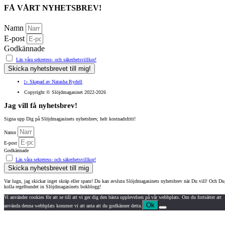
FÅ VÅRT NYHETSBREV!
Namn
E-post
Godkännade
Läs våra sekretess- och säkerhetsvillkor!
Skicka nyhetsbrevet till mig!
▷ Skapad av Natasha Rydell
Copyright ©️ Slöjdmagasinet 2022-2026
Jag vill få nyhetsbrev!
Signa upp Dig på Slöjdmagasinets nyhetsbrev, helt kostnadsfritt!
Namn
E-post
Godkännade
Läs våra sekretess- och säkerhetsvillkor!
Skicka nyhetsbrevet till mig
Var lugn, jag skickar inget skräp eller spam!
Du kan avsluta Slöjdmagasinets nyhetsbrev när Du vill!
Och Du
kolla regelbundet in Slöjdmagasinets bokblogg!
Vi använder cookies för att se till att vi ger dig den bästa upplevelsen på vår webbplats. Om du fortsätter att
Ok
använda denna webbplats kommer vi att anta att du godkänner detta.