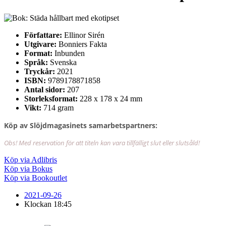
Författare:
Ellinor Sirén
Utgivare:
Bonniers Fakta
Format:
Inbunden
Språk:
Svenska
Tryckår:
2021
ISBN:
9789178871858
Antal sidor:
207
Storleksformat:
228 x 178 x 24 mm
Vikt:
714 gram
Köp av Slöjdmagasinets samarbetspartners:
Obs! Med reservation för att titeln kan vara tillfälligt slut eller slutsåld!
Köp via Adlibris
Köp via Bokus
Köp via Bookoutlet
2021-09-26
Klockan
18:45