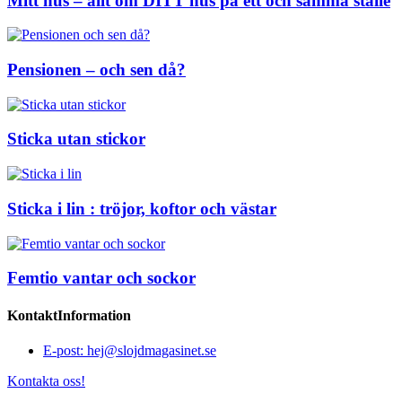
Mitt hus – allt om DITT hus på ett och samma ställe
Pensionen – och sen då?
Sticka utan stickor
Sticka i lin : tröjor, koftor och västar
Femtio vantar och sockor
KontaktInformation
E-post: hej@slojdmagasinet.se
Kontakta oss!