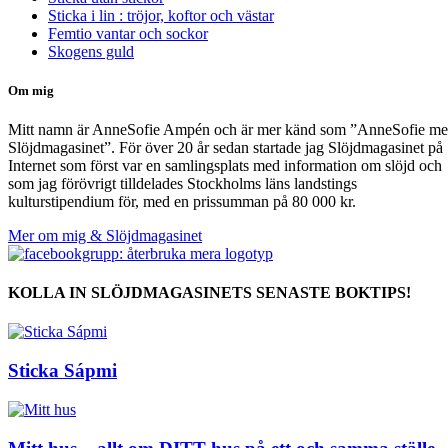
Sticka i lin : tröjor, koftor och västar
Femtio vantar och sockor
Skogens guld
Om mig
Mitt namn är AnneSofie Ampén och är mer känd som ”AnneSofie m
Slöjdmagasinet”. För över 20 år sedan startade jag Slöjdmagasinet på
Internet som först var en samlingsplats med information om slöjd och
som jag förövrigt tilldelades Stockholms läns landstings
kulturstipendium för, med en prissumman på 80 000 kr.
Mer om mig & Slöjdmagasinet
KOLLA IN SLÖJDMAGASINETS SENASTE BOKTIPS!
Sticka Sápmi