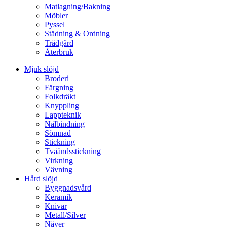
Matlagning/Bakning
Möbler
Pyssel
Städning & Ordning
Trädgård
Återbruk
Mjuk slöjd
Broderi
Färgning
Folkdräkt
Knyppling
Lappteknik
Nålbindning
Sömnad
Stickning
Tvåändsstickning
Virkning
Vävning
Hård slöjd
Byggnadsvård
Keramik
Knivar
Metall/Silver
Näver