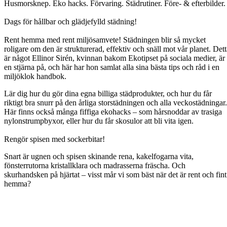
Husmorsknep. Eko hacks. Förvaring. Städrutiner. Före- & efterbilder.
Dags för hållbar och glädjefylld städning!
Rent hemma med rent miljösamvete! Städningen blir så mycket
roligare om den är strukturerad, effektiv och snäll mot vår planet. Dett
är något Ellinor Sirén, kvinnan bakom Ekotipset på sociala medier, är
en stjärna på, och här har hon samlat alla sina bästa tips och råd i en
miljöklok handbok.
Lär dig hur du gör dina egna billiga städprodukter, och hur du får
riktigt bra snurr på den årliga storstädningen och alla veckostädningar.
Här finns också många fiffiga ekohacks – som hårsnoddar av trasiga
nylonstrumpbyxor, eller hur du får skosulor att bli vita igen.
Rengör spisen med sockerbitar!
Snart är ugnen och spisen skinande rena, kakelfogarna vita,
fönsterrutorna kristallklara och madrasserna fräscha. Och
skurhandsken på hjärtat – visst mår vi som bäst när det är rent och fint
hemma?