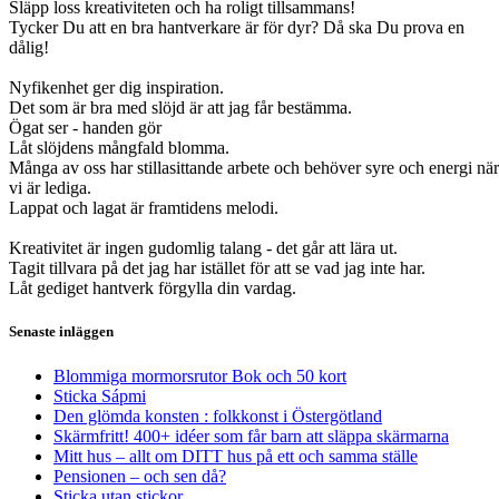
Släpp loss kreativiteten och ha roligt tillsammans!
Tycker Du att en bra hantverkare är för dyr? Då ska Du prova en
dålig!
Nyfikenhet ger dig inspiration.
Det som är bra med slöjd är att jag får bestämma.
Ögat ser - handen gör
Låt slöjdens mångfald blomma.
Många av oss har stillasittande arbete och behöver syre och energi när
vi är lediga.
Lappat och lagat är framtidens melodi.
Kreativitet är ingen gudomlig talang - det går att lära ut.
Tagit tillvara på det jag har istället för att se vad jag inte har.
Låt gediget hantverk förgylla din vardag.
Senaste inläggen
Blommiga mormorsrutor Bok och 50 kort
Sticka Sápmi
Den glömda konsten : folkkonst i Östergötland
Skärmfritt! 400+ idéer som får barn att släppa skärmarna
Mitt hus – allt om DITT hus på ett och samma ställe
Pensionen – och sen då?
Sticka utan stickor