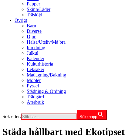
Papper
Skinn/Läder
Träslöjd
Övrigt
Barn
Diverse
Djur
Hälsa/Uteliv/Må bra
Inredning
Julkul
Kalender
Kulturhistoria
Leksaker
Matlagning/Bakning
Möbler
Pyssel
Städning & Ordning
Trädgård
Återbruk
Sök efter:
Sökknapp
Städa hållbart med Ekotipset