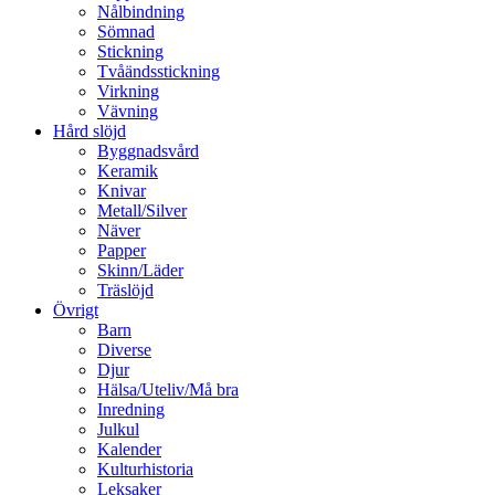
Nålbindning
Sömnad
Stickning
Tvåändsstickning
Virkning
Vävning
Hård slöjd
Byggnadsvård
Keramik
Knivar
Metall/Silver
Näver
Papper
Skinn/Läder
Träslöjd
Övrigt
Barn
Diverse
Djur
Hälsa/Uteliv/Må bra
Inredning
Julkul
Kalender
Kulturhistoria
Leksaker