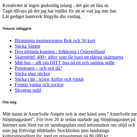
Kreativitet är ingen gudomlig talang - det går att lära ut.
Tagit tillvara på det jag har istället för att se vad jag inte har.
Låt gediget hantverk förgylla din vardag.
Senaste inläggen
Blommiga mormorsrutor Bok och 50 kort
Sticka Sápmi
Den glömda konsten : folkkonst i Östergötland
Skärmfritt! 400+ idéer som får barn att släppa skärmarna
Mitt hus – allt om DITT hus på ett och samma ställe
Pensionen – och sen då?
Sticka utan stickor
Sticka i lin : tröjor, koftor och västar
Femtio vantar och sockor
Skogens guld
Om mig
Mitt namn är AnneSofie Ampén och är mer känd som ”AnneSofie m
Slöjdmagasinet”. För över 20 år sedan startade jag Slöjdmagasinet på
Internet som först var en samlingsplats med information om slöjd och
som jag förövrigt tilldelades Stockholms läns landstings
kulturstipendium för, med en prissumman på 80 000 kr.