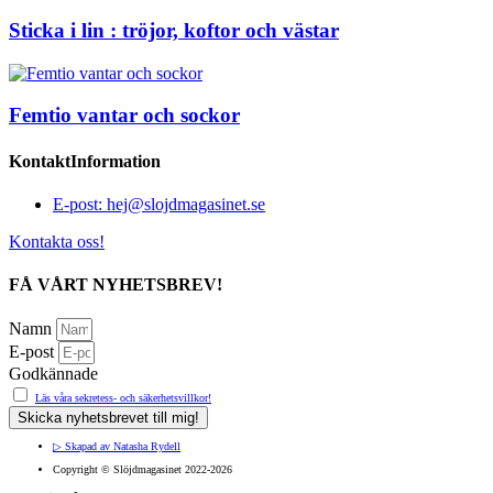
Sticka i lin : tröjor, koftor och västar
Femtio vantar och sockor
KontaktInformation
E-post: hej@slojdmagasinet.se
Kontakta oss!
FÅ VÅRT NYHETSBREV!
Namn
E-post
Godkännade
Läs våra sekretess- och säkerhetsvillkor!
Skicka nyhetsbrevet till mig!
▷ Skapad av Natasha Rydell
Copyright ©️ Slöjdmagasinet 2022-2026