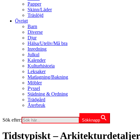
Papper
Skinn/Läder
Träslöjd
Övrigt
Barn
Diverse
Djur
Hälsa/Uteliv/Må bra
Inredning
Julkul
Kalender
Kulturhistoria
Leksaker
Matlagning/Bakning
Möbler
Pyssel
Städning & Ordning
Trädgård
Återbruk
Sök efter:
Sökknapp
Tidstypiskt – Arkitekturdetaljer