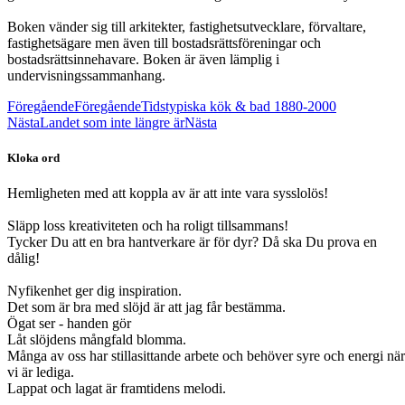
Boken vänder sig till arkitekter, fastighetsutvecklare, förvaltare,
fastighetsägare men även till bostadsrättsföreningar och
bostadsrättsinnehavare. Boken är även lämplig i
undervisningssammanhang.
Föregående
Föregående
Tidstypiska kök & bad 1880-2000
Nästa
Landet som inte längre är
Nästa
Kloka ord
Hemligheten med att koppla av är att inte vara sysslolös!
Släpp loss kreativiteten och ha roligt tillsammans!
Tycker Du att en bra hantverkare är för dyr? Då ska Du prova en
dålig!
Nyfikenhet ger dig inspiration.
Det som är bra med slöjd är att jag får bestämma.
Ögat ser - handen gör
Låt slöjdens mångfald blomma.
Många av oss har stillasittande arbete och behöver syre och energi när
vi är lediga.
Lappat och lagat är framtidens melodi.