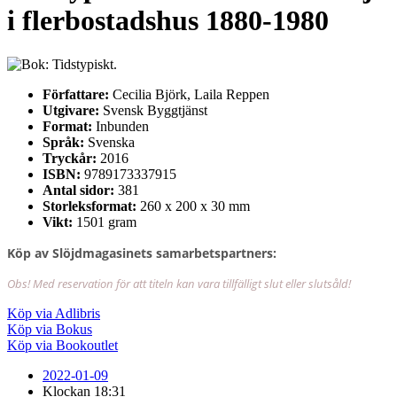
i flerbostadshus 1880-1980
Författare:
Cecilia Björk, Laila Reppen
Utgivare:
Svensk Byggtjänst
Format:
Inbunden
Språk:
Svenska
Tryckår:
2016
ISBN:
9789173337915
Antal sidor:
381
Storleksformat:
260 x 200 x 30 mm
Vikt:
1501 gram
Köp av Slöjdmagasinets samarbetspartners:
Obs! Med reservation för att titeln kan vara tillfälligt slut eller slutsåld!
Köp via Adlibris
Köp via Bokus
Köp via Bookoutlet
2022-01-09
Klockan
18:31