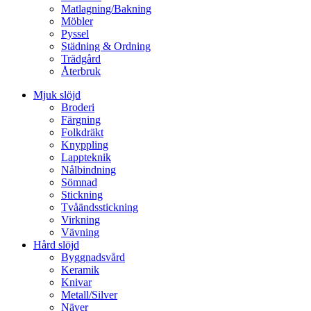
Matlagning/Bakning
Möbler
Pyssel
Städning & Ordning
Trädgård
Återbruk
Mjuk slöjd
Broderi
Färgning
Folkdräkt
Knyppling
Lappteknik
Nålbindning
Sömnad
Stickning
Tvåändsstickning
Virkning
Vävning
Hård slöjd
Byggnadsvård
Keramik
Knivar
Metall/Silver
Näver