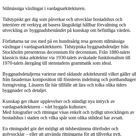
Stilmässiga växlingar i vardagsarkitekturen.
Tidstypiskt ger dig som påverkar och utvecklar bostadshus och
interiörer ett verktyg att basera långsiktigt hållbar förvaltning och
utveckling av byggnadsbeståndet på kunskap om befintliga värden.
Författarna tar oss med på en hundraårig resa genom stilmässiga
växlingar i vardagsarkitekturen. Tidstypiska byggnadsdetaljer från
Stockholm presenteras decennium för decennium. Från 1880-talets
klassicis tiska arkitektur via 1930-talets avskalade funktionalism till
1970-talets återgång till stenstadens grammatik som ideal.
Byggnadsdetaljerna varierar med rådande arkitekturstil vilket gäller all
från fasadernas komposition till fönstrens indelning och porthandtage
formgivning. Läsaren får här tillfälle att lära och tolka olika tiders
byggnader och detaljer.
Kunskap ger rikare upplevelser och ständigt nya intryck av
vardagsarkitekturen – vårt byggda kulturarv.
Med fotografier och ritningar visas enkelt och tydligt utvecklingen av
bostadshus i staden och vilka spår som olika stilideal har avsatt.
En ritningsdel gör det möjligt att tidsbestämma dörrfoder och
golvsocklar – eller att använda ritningarna för att tillverka nytt.