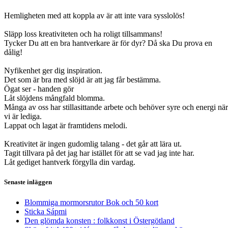
Hemligheten med att koppla av är att inte vara sysslolös!
Släpp loss kreativiteten och ha roligt tillsammans!
Tycker Du att en bra hantverkare är för dyr? Då ska Du prova en
dålig!
Nyfikenhet ger dig inspiration.
Det som är bra med slöjd är att jag får bestämma.
Ögat ser - handen gör
Låt slöjdens mångfald blomma.
Många av oss har stillasittande arbete och behöver syre och energi när
vi är lediga.
Lappat och lagat är framtidens melodi.
Kreativitet är ingen gudomlig talang - det går att lära ut.
Tagit tillvara på det jag har istället för att se vad jag inte har.
Låt gediget hantverk förgylla din vardag.
Senaste inläggen
Blommiga mormorsrutor Bok och 50 kort
Sticka Sápmi
Den glömda konsten : folkkonst i Östergötland