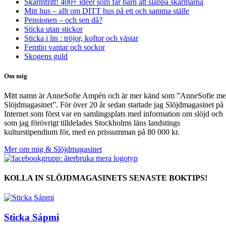
Skärmfritt! 400+ idéer som får barn att släppa skärmarna
Mitt hus – allt om DITT hus på ett och samma ställe
Pensionen – och sen då?
Sticka utan stickor
Sticka i lin : tröjor, koftor och västar
Femtio vantar och sockor
Skogens guld
Om mig
Mitt namn är AnneSofie Ampén och är mer känd som ”AnneSofie m
Slöjdmagasinet”. För över 20 år sedan startade jag Slöjdmagasinet på
Internet som först var en samlingsplats med information om slöjd och
som jag förövrigt tilldelades Stockholms läns landstings
kulturstipendium för, med en prissumman på 80 000 kr.
Mer om mig & Slöjdmagasinet
KOLLA IN SLÖJDMAGASINETS SENASTE BOKTIPS!
Sticka Sápmi