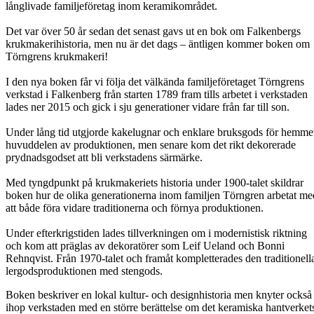
långlivade familjeföretag inom keramikområdet.
Det var över 50 år sedan det senast gavs ut en bok om Falkenbergs
krukmakerihistoria, men nu är det dags – äntligen kommer boken om
Törngrens krukmakeri!
I den nya boken får vi följa det välkända familjeföretaget Törngrens
verkstad i Falkenberg från starten 1789 fram tills arbetet i verkstaden
lades ner 2015 och gick i sju generationer vidare från far till son.
Under lång tid utgjorde kakelugnar och enklare bruksgods för hemme
huvuddelen av produktionen, men senare kom det rikt dekorerade
prydnadsgodset att bli verkstadens särmärke.
Med tyngdpunkt på krukmakeriets historia under 1900-talet skildrar
boken hur de olika generationerna inom familjen Törngren arbetat me
att både föra vidare traditionerna och förnya produktionen.
Under efterkrigstiden lades tillverkningen om i modernistisk riktning
och kom att präglas av dekoratörer som Leif Ueland och Bonni
Rehnqvist. Från 1970-talet och framåt kompletterades den traditionell
lergodsproduktionen med stengods.
Boken beskriver en lokal kultur- och designhistoria men knyter också
ihop verkstaden med en större berättelse om det keramiska hantverket