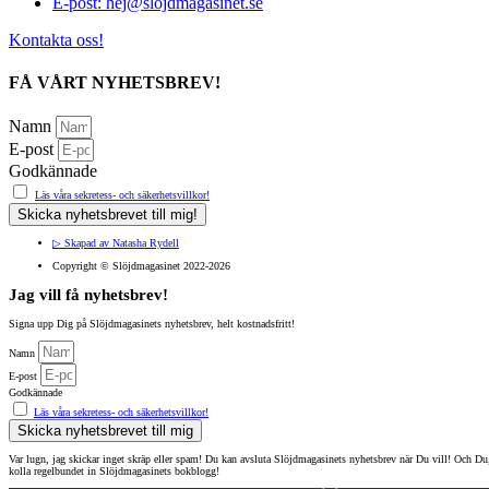
E-post: hej@slojdmagasinet.se
Kontakta oss!
FÅ VÅRT NYHETSBREV!
Namn
E-post
Godkännade
Läs våra sekretess- och säkerhetsvillkor!
Skicka nyhetsbrevet till mig!
▷ Skapad av Natasha Rydell
Copyright ©️ Slöjdmagasinet 2022-2026
Jag vill få nyhetsbrev!
Signa upp Dig på Slöjdmagasinets nyhetsbrev, helt kostnadsfritt!
Namn
E-post
Godkännade
Läs våra sekretess- och säkerhetsvillkor!
Skicka nyhetsbrevet till mig
Var lugn, jag skickar inget skräp eller spam!
Du kan avsluta Slöjdmagasinets nyhetsbrev när Du vill!
Och Du
kolla regelbundet in Slöjdmagasinets bokblogg!