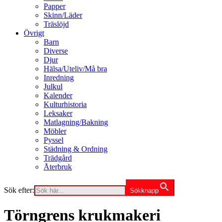
Papper
Skinn/Läder
Träslöjd
Övrigt
Barn
Diverse
Djur
Hälsa/Uteliv/Må bra
Inredning
Julkul
Kalender
Kulturhistoria
Leksaker
Matlagning/Bakning
Möbler
Pyssel
Städning & Ordning
Trädgård
Återbruk
Sök efter:
Sökknapp
Törngrens krukmakeri