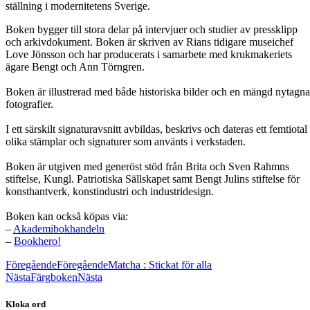
ställning i modernitetens Sverige.
Boken bygger till stora delar på intervjuer och studier av pressklipp
och arkivdokument. Boken är skriven av Rians tidigare museichef
Love Jönsson och har producerats i samarbete med krukmakeriets
ägare Bengt och Ann Törngren.
Boken är illustrerad med både historiska bilder och en mängd nytagna
fotografier.
I ett särskilt signaturavsnitt avbildas, beskrivs och dateras ett femtiotal
olika stämplar och signaturer som använts i verkstaden.
Boken är utgiven med generöst stöd från Brita och Sven Rahmns
stiftelse, Kungl. Patriotiska Sällskapet samt Bengt Julins stiftelse för
konsthantverk, konstindustri och industridesign.
Boken kan också köpas via:
–
Akademibokhandeln
–
Bookhero!
Föregående
Föregående
Matcha : Stickat för alla
Nästa
Färgboken
Nästa
Kloka ord