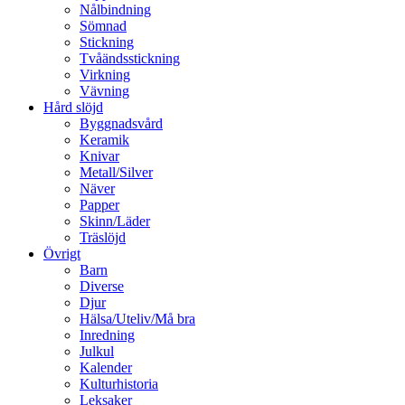
Nålbindning
Sömnad
Stickning
Tvåändsstickning
Virkning
Vävning
Hård slöjd
Byggnadsvård
Keramik
Knivar
Metall/Silver
Näver
Papper
Skinn/Läder
Träslöjd
Övrigt
Barn
Diverse
Djur
Hälsa/Uteliv/Må bra
Inredning
Julkul
Kalender
Kulturhistoria
Leksaker