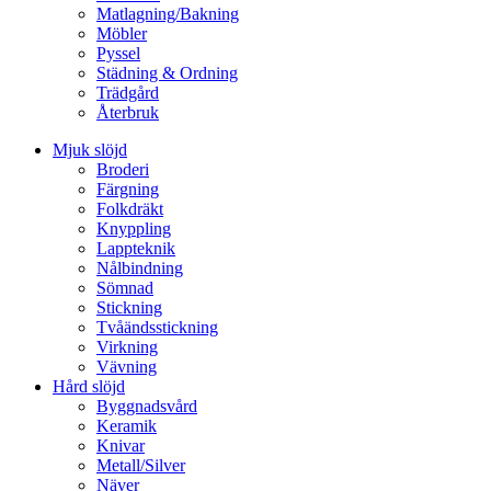
Matlagning/Bakning
Möbler
Pyssel
Städning & Ordning
Trädgård
Återbruk
Mjuk slöjd
Broderi
Färgning
Folkdräkt
Knyppling
Lappteknik
Nålbindning
Sömnad
Stickning
Tvåändsstickning
Virkning
Vävning
Hård slöjd
Byggnadsvård
Keramik
Knivar
Metall/Silver
Näver