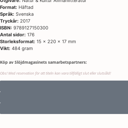
Utgivare:
Natur & Kultur Allmänlitteratur
Format:
Häftad
Språk:
Svenska
Tryckår:
2017
ISBN:
9789127150300
Antal sidor:
176
Storleksformat:
15 x 220 x 17 mm
Vikt:
484 gram
Köp av Slöjdmagasinets samarbetspartners:
Obs! Med reservation för att titeln kan vara tillfälligt slut eller slutsåld!