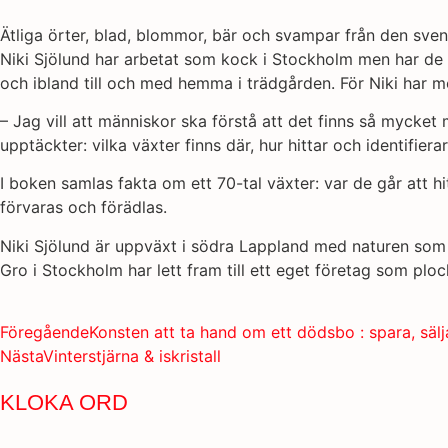
Ätliga örter, blad, blommor, bär och svampar från den sven
Niki Sjölund har arbetat som kock i Stockholm men har de se
och ibland till och med hemma i trädgården. För Niki har mö
– Jag vill att människor ska förstå att det finns så mycket
upptäckter: vilka växter finns där, hur hittar och identifie
I boken samlas fakta om ett 70-tal växter: var de går att 
förvaras och förädlas.
Niki Sjölund är uppväxt i södra Lappland med naturen som 
Gro i Stockholm har lett fram till ett eget företag som ploc
Föregående
Konsten att ta hand om ett dödsbo : spara, sälj
Nästa
Vinterstjärna & iskristall
KLOKA ORD