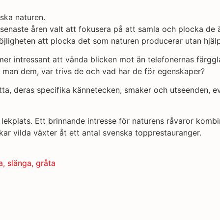
ska naturen.
naste åren valt att fokusera på att samla och plocka de ätb
jligheten att plocka det som naturen producerar utan hjälp 
 mer intressant att vända blicken mot än telefonernas färggl
rar man dem, var trivs de och vad har de för egenskaper?
hitta, deras specifika kännetecken, smaker och utseenden, 
lekplats. Ett brinnande intresse för naturens råvaror kom
kar vilda växter åt ett antal svenska topprestauranger.
a, slänga, gråta