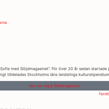
arna
fie med Slöjdmagasinet”. För över 20 år sedan startade j
igt tilldelades Stockholms läns landstings kulturstipendiu
Mer om mig & Slöjdmagasinet