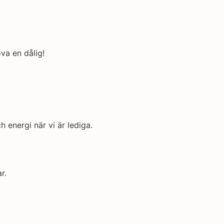
va en dålig!
 energi när vi är lediga.
r.