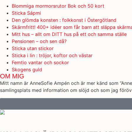
Blommiga mormorsrutor Bok och 50 kort
Sticka Sápmi
Den glömda konsten : folkkonst i Östergötland
Skärmfritt! 400+ idéer som får barn att släppa skärm
Mitt hus – allt om DITT hus på ett och samma ställe
Pensionen – och sen då?
Sticka utan stickor
Sticka i lin : tröjor, koftor och västar
Femtio vantar och sockor
Skogens guld
OM MIG
Mitt namn är AnneSofie Ampén och är mer känd som ”AnneSo
samlingsplats med information om slöjd och som jag förövr