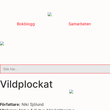
Bokblogg
Samarbeten
Sök
efter:
Vildplockat
Författare:
Niki Sjölund