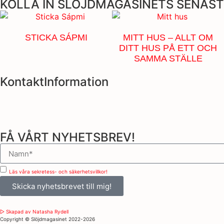
KOLLA IN SLÖJDMAGASINETS SENAST
STICKA SÁPMI
MITT HUS – ALLT OM
DITT HUS PÅ ETT OCH
SAMMA STÄLLE
KontaktInformation
FÅ VÅRT NYHETSBREV!
Läs våra sekretess- och säkerhetsvillkor!
Skicka nyhetsbrevet till mig!
▷ Skapad av Natasha Rydell
Copyright ©️ Slöjdmagasinet 2022-2026