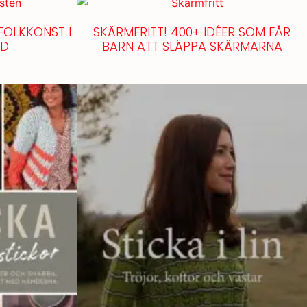
FOLKKONST I
SKÄRMFRITT! 400+ IDÉER SOM FÅR
ND
BARN ATT SLÄPPA SKÄRMARNA