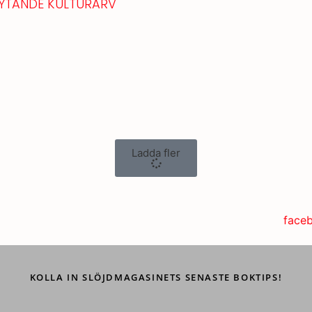
LYTANDE KULTURARV
Ladda fler
KOLLA IN SLÖJDMAGASINETS SENASTE BOKTIPS!