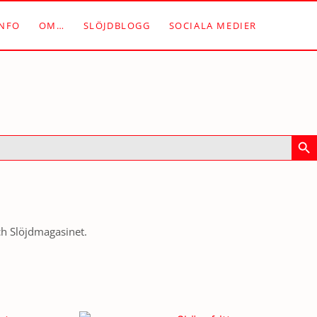
NFO
OM…
SLÖJDBLOGG
SOCIALA MEDIER
Sök
ch Slöjdmagasinet.