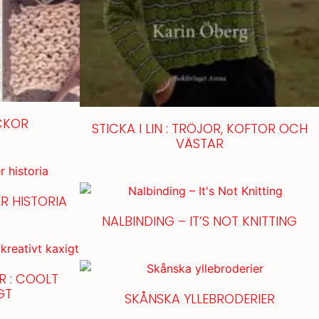
CKOR
STICKA I LIN : TRÖJOR, KOFTOR OCH
VÄSTAR
R HISTORIA
NALBINDING – IT’S NOT KNITTING
 : COOLT
GT
SKÅNSKA YLLEBRODERIER