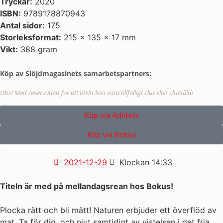
Tryckår:
2020
ISBN:
9789178870943
Antal sidor:
175
Storleksformat:
215 x 135 x 17 mm
Vikt:
388 gram
Köp av Slöjdmagasinets samarbetspartners:
Obs! Med reservation för att titeln kan vara tillfälligt slut eller slutsåld!
Köp via Adlibris
Köp via Bokus
2021-12-29
Klockan
14:33
Titeln är med på mellandagsrean hos Bokus!
Plocka rätt och bli mätt! Naturen erbjuder ett överflöd av
mat. Ta för dig, och njut samtidigt av vistelsen i det fria