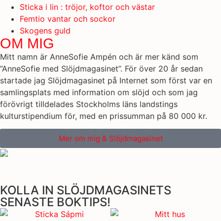
Sticka i lin : tröjor, koftor och västar
Femtio vantar och sockor
Skogens guld
OM MIG
Mitt namn är AnneSofie Ampén och är mer känd som
”AnneSofie med Slöjdmagasinet”. För över 20 år sedan
startade jag Slöjdmagasinet på Internet som först var en
samlingsplats med information om slöjd och som jag
förövrigt tilldelades Stockholms läns landstings
kulturstipendium för, med en prissumman på 80 000 kr.
Mer om mig & Slöjdmagasinet
KOLLA IN SLÖJDMAGASINETS
SENASTE BOKTIPS!