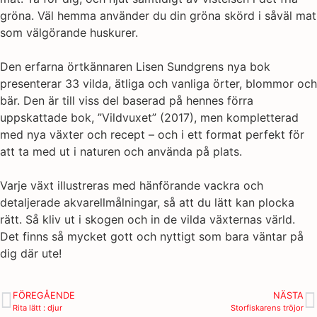
gröna. Väl hemma använder du din gröna skörd i såväl mat
som välgörande huskurer.
Den erfarna örtkännaren Lisen Sundgrens nya bok
presenterar 33 vilda, ätliga och vanliga örter, blommor och
bär. Den är till viss del baserad på hennes förra
uppskattade bok, ”Vildvuxet” (2017), men kompletterad
med nya växter och recept – och i ett format perfekt för
att ta med ut i naturen och använda på plats.
Varje växt illustreras med hänförande vackra och
detaljerade akvarellmålningar, så att du lätt kan plocka
rätt. Så kliv ut i skogen och in de vilda växternas värld.
Det finns så mycket gott och nyttigt som bara väntar på
dig där ute!
FÖREGÅENDE
NÄSTA
Rita lätt : djur
Storfiskarens tröjor