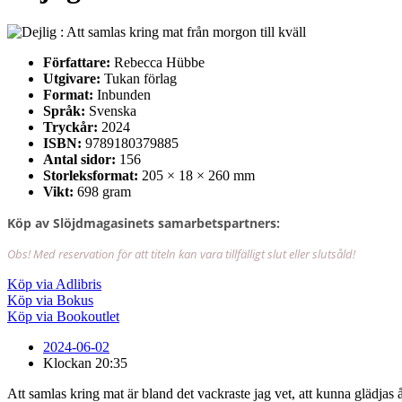
Författare:
Rebecca Hübbe
Utgivare:
Tukan förlag
Format:
Inbunden
Språk:
Svenska
Tryckår:
2024
ISBN:
9789180379885
Antal sidor:
156
Storleksformat:
205 × 18 × 260 mm
Vikt:
698 gram
Köp av Slöjdmagasinets samarbetspartners:
Obs! Med reservation för att titeln kan vara tillfälligt slut eller slutsåld!
Köp via Adlibris
Köp via Bokus
Köp via Bookoutlet
2024-06-02
Klockan
20:35
Att samlas kring mat är bland det vackraste jag vet, att kunna glädjas å