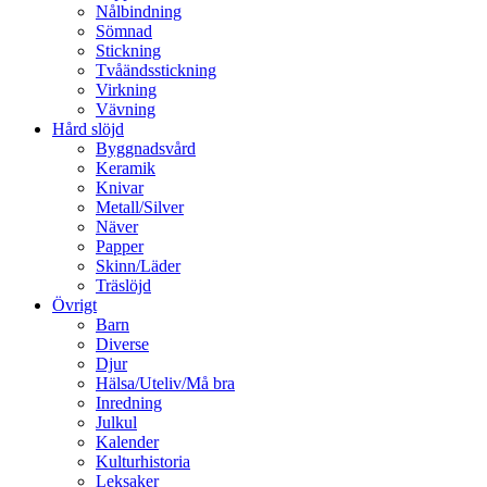
Nålbindning
Sömnad
Stickning
Tvåändsstickning
Virkning
Vävning
Hård slöjd
Byggnadsvård
Keramik
Knivar
Metall/Silver
Näver
Papper
Skinn/Läder
Träslöjd
Övrigt
Barn
Diverse
Djur
Hälsa/Uteliv/Må bra
Inredning
Julkul
Kalender
Kulturhistoria
Leksaker