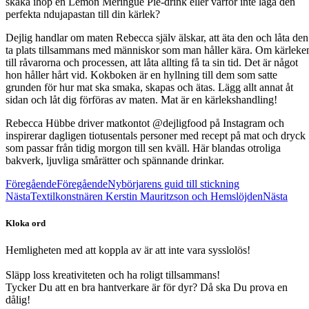
skaka ihop en Lemon Meringue Pie-drink eller varför inte laga den
perfekta ndujapastan till din kärlek?
Dejlig handlar om maten Rebecca själv älskar, att äta den och låta den
ta plats tillsammans med människor som man håller kära. Om kärleke
till råvarorna och processen, att låta allting få ta sin tid. Det är något
hon håller hårt vid. Kokboken är en hyllning till dem som satte
grunden för hur mat ska smaka, skapas och ätas. Lägg allt annat åt
sidan och låt dig förföras av maten. Mat är en kärlekshandling!
Rebecca Hübbe driver matkontot @dejligfood på Instagram och
inspirerar dagligen tiotusentals personer med recept på mat och dryck
som passar från tidig morgon till sen kväll. Här blandas otroliga
bakverk, ljuvliga smårätter och spännande drinkar.
Föregående
Föregående
Nybörjarens guid till stickning
Nästa
Textilkonstnären Kerstin Mauritzson och Hemslöjden
Nästa
Kloka ord
Hemligheten med att koppla av är att inte vara sysslolös!
Släpp loss kreativiteten och ha roligt tillsammans!
Tycker Du att en bra hantverkare är för dyr? Då ska Du prova en
dålig!