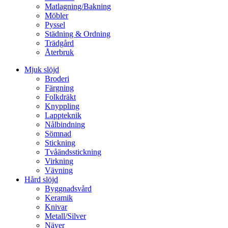
Matlagning/Bakning
Möbler
Pyssel
Städning & Ordning
Trädgård
Återbruk
Mjuk slöjd
Broderi
Färgning
Folkdräkt
Knyppling
Lappteknik
Nålbindning
Sömnad
Stickning
Tvåändsstickning
Virkning
Vävning
Hård slöjd
Byggnadsvård
Keramik
Knivar
Metall/Silver
Näver