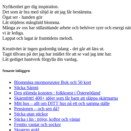
Nyfikenhet ger dig inspiration.
Det som är bra med slöjd är att jag får bestämma.
Ögat ser - handen gör
Låt slöjdens mångfald blomma.
Många av oss har stillasittande arbete och behöver syre och energi när
vi är lediga.
Lappat och lagat är framtidens melodi.
Kreativitet är ingen gudomlig talang - det går att lära ut.
Tagit tillvara på det jag har istället för att se vad jag inte har.
Låt gediget hantverk förgylla din vardag.
Senaste inläggen
Blommiga mormorsrutor Bok och 50 kort
Sticka Sápmi
Den glömda konsten : folkkonst i Östergötland
Skärmfritt! 400+ idéer som får barn att släppa skärmarna
Mitt hus – allt om DITT hus på ett och samma ställe
Pensionen – och sen då?
Sticka utan stickor
Sticka i lin : tröjor, koftor och västar
Femtio vantar och sockor
Skogens guld