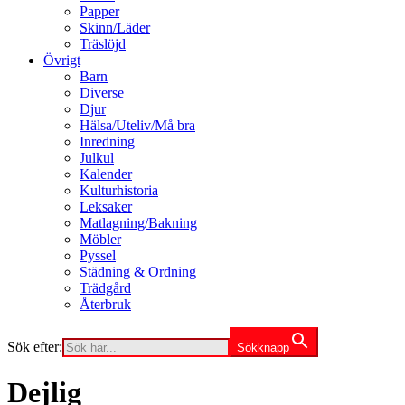
Papper
Skinn/Läder
Träslöjd
Övrigt
Barn
Diverse
Djur
Hälsa/Uteliv/Må bra
Inredning
Julkul
Kalender
Kulturhistoria
Leksaker
Matlagning/Bakning
Möbler
Pyssel
Städning & Ordning
Trädgård
Återbruk
Sök efter:
Sökknapp
Dejlig