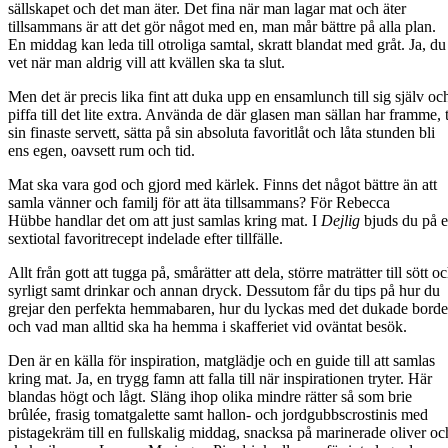
sällskapet och det man äter. Det fina när man lagar mat och äter
tillsammans är att det gör något med en, man mår bättre på alla plan.
En middag kan leda till otroliga samtal, skratt blandat med gråt. Ja, du
vet när man aldrig vill att kvällen ska ta slut.
Men det är precis lika fint att duka upp en ensamlunch till sig själv oc
piffa till det lite extra. Använda de där glasen man sällan har framme, 
sin finaste servett, sätta på sin absoluta favoritlåt och låta stunden bli
ens egen, oavsett rum och tid.
Mat ska vara god och gjord med kärlek. Finns det något bättre än att
samla vänner och familj för att äta tillsammans? För Rebecca
Hübbe
handlar det om att just samlas kring mat. I
Dejlig
bjuds du på e
sextiotal favoritrecept indelade efter tillfälle.
Allt från gott att tugga på, smårätter att dela, större maträtter till sött o
syrligt samt drinkar och annan dryck. Dessutom får du tips på hur du
grejar den perfekta hemmabaren, hur du lyckas med det dukade borde
och vad man alltid ska ha hemma i skafferiet vid oväntat besök.
Den är en källa för inspiration, matglädje och en guide till att samlas
kring mat. Ja, en trygg famn att falla till när inspirationen tryter. Här
blandas högt och lågt. Släng ihop olika mindre rätter så som brie
brûlée, frasig tomatgalette samt hallon- och jordgubbscrostinis med
pistagekräm till en fullskalig middag, snacksa på marinerade oliver oc