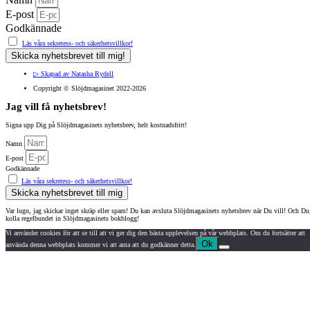
E-post
Godkännade
Läs våra sekretess- och säkerhetsvillkor!
Skicka nyhetsbrevet till mig!
▷ Skapad av Natasha Rydell
Copyright ©️ Slöjdmagasinet 2022-2026
Jag vill få nyhetsbrev!
Signa upp Dig på Slöjdmagasinets nyhetsbrev, helt kostnadsfritt!
Namn
E-post
Godkännade
Läs våra sekretess- och säkerhetsvillkor!
Skicka nyhetsbrevet till mig
Var lugn, jag skickar inget skräp eller spam!
Du kan avsluta Slöjdmagasinets nyhetsbrev när Du vill!
Och Du
kolla regelbundet in Slöjdmagasinets bokblogg!
Vi använder cookies för att se till att vi ger dig den bästa upplevelsen på vår webbplats. Om du fortsätter att
Ok
använda denna webbplats kommer vi att anta att du godkänner detta.