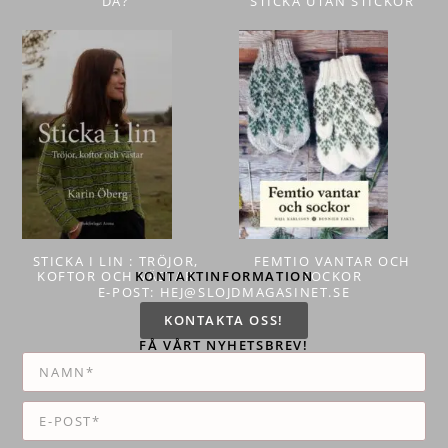
DÅ?
STICKA UTAN STICKOR
STICKA I LIN : TRÖJOR,
FEMTIO VANTAR OCH
KOFTOR OCH VÄSTAR
KONTAKTINFORMATION
SOCKOR
E-POST: HEJ@SLOJDMAGASINET.SE
KONTAKTA OSS!
FÅ VÅRT NYHETSBREV!