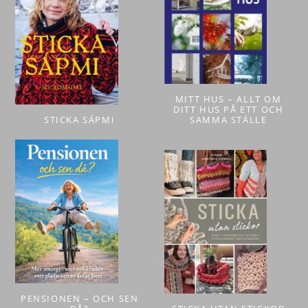
MITT HUS – ALLT OM
DITT HUS PÅ ETT OCH
STICKA SÁPMI
SAMMA STÄLLE
PENSIONEN – OCH SEN