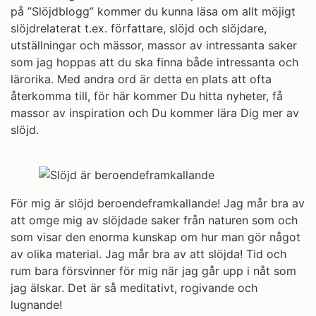
på ”Slöjdblogg” kommer du kunna läsa om allt möjigt
slöjdrelaterat t.ex. författare, slöjd och slöjdare,
utställningar och mässor, massor av intressanta saker
som jag hoppas att du ska finna både intressanta och
lärorika. Med andra ord är detta en plats att ofta
återkomma till, för här kommer Du hitta nyheter, få
massor av inspiration och Du kommer lära Dig mer av
slöjd.
För mig är slöjd beroendeframkallande! Jag mår bra av
att omge mig av slöjdade saker från naturen som och
som visar den enorma kunskap om hur man gör något
av olika material. Jag mår bra av att slöjda! Tid och
rum bara försvinner för mig när jag går upp i nåt som
jag älskar. Det är så meditativt, rogivande och
lugnande!