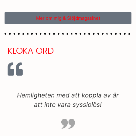
Mer om mig & Slöjdmagasinet
KLOKA ORD
e
Hemligheten med att koppla av är
att inte vara sysslolös!