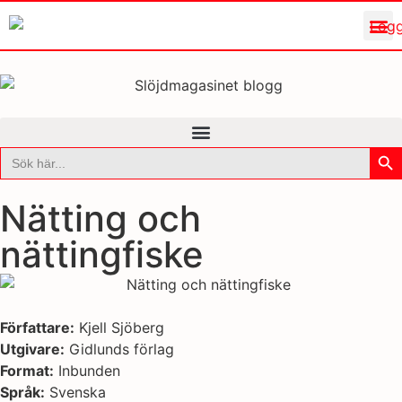
Sök
Sök
efter:
Nätting och
nättingfiske
Författare:
Kjell Sjöberg
Utgivare:
Gidlunds förlag
Format:
Inbunden
Språk:
Svenska