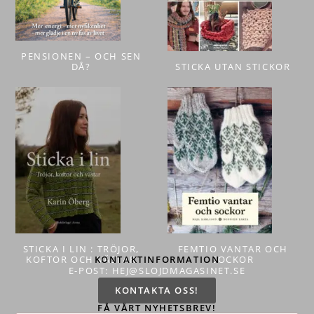
PENSIONEN – OCH SEN
DÅ?
STICKA UTAN STICKOR
STICKA I LIN : TRÖJOR,
FEMTIO VANTAR OCH
KOFTOR OCH VÄSTAR
KONTAKTINFORMATION
SOCKOR
E-POST: HEJ@SLOJDMAGASINET.SE
KONTAKTA OSS!
FÅ VÅRT NYHETSBREV!