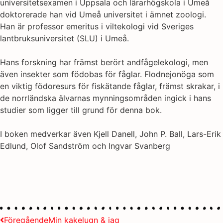
universitetsexamen i Uppsala och lärarhögskola i Umeå
doktorerade han vid Umeå universitet i ämnet zoologi.
Han är professor emeritus i viltekologi vid Sveriges
lantbruksuniversitet (SLU) i Umeå.
Hans forskning har främst berört andfågelekologi, men
även insekter som födobas för fåglar. Flodnejonöga som
en viktig födoresurs för fiskätande fåglar, främst skrakar, i
de norrländska älvarnas mynningsområden ingick i hans
studier som ligger till grund för denna bok.
I boken medverkar även Kjell Danell, John P. Ball, Lars-Erik
Edlund, Olof Sandström och Ingvar Svanberg
Föregående
Min kakelugn & jag