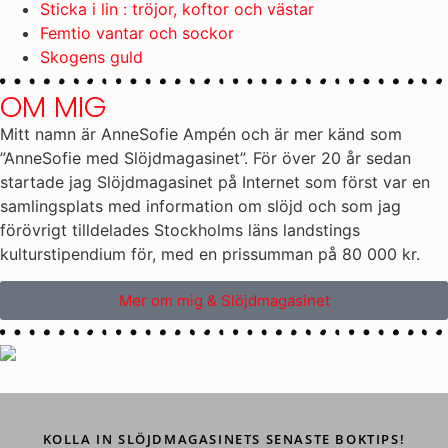
Sticka i lin : tröjor, koftor och västar
Femtio vantar och sockor
Skogens guld
OM MIG
Mitt namn är AnneSofie Ampén och är mer känd som
”AnneSofie med Slöjdmagasinet”. För över 20 år sedan
startade jag Slöjdmagasinet på Internet som först var en
samlingsplats med information om slöjd och som jag
förövrigt tilldelades Stockholms läns landstings
kulturstipendium för, med en prissumman på 80 000 kr.
Mer om mig & Slöjdmagasinet
KOLLA IN SLÖJDMAGASINETS SENASTE BOKTIPS!