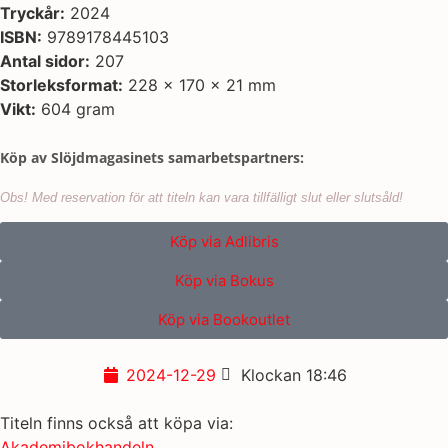
Tryckår:
2024
ISBN:
9789178445103
Antal sidor:
207
Storleksformat:
228 x 170 x 21 mm
Vikt:
604 gram
Köp av Slöjdmagasinets samarbetspartners:
Obs! Med reservation för att titeln kan vara tillfälligt slut eller slutsåld!
Köp via Adlibris
Köp via Bokus
Köp via Bookoutlet
2024-12-29
Klockan
18:46
Titeln finns också att köpa via:
Akademibokhandeln