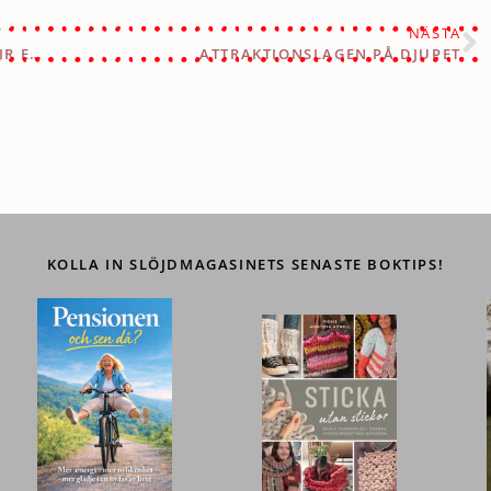
NÄSTA
SÅ KLART! HUR DU & ATTRAKTIONSLAGEN BLIR ETT VINNANDE TEAM
ATTRAKTIONSLAGEN PÅ DJUPET
KOLLA IN SLÖJDMAGASINETS SENASTE BOKTIPS!