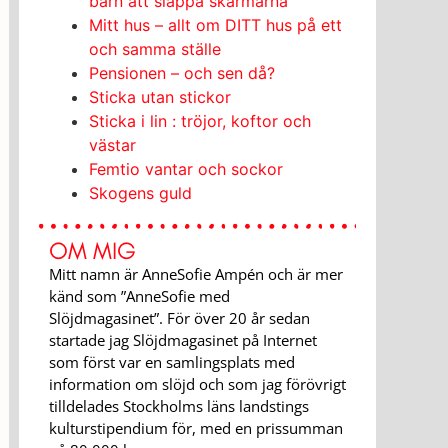
barn att släppa skärmarna
Mitt hus – allt om DITT hus på ett
och samma ställe
Pensionen – och sen då?
Sticka utan stickor
Sticka i lin : tröjor, koftor och
västar
Femtio vantar och sockor
Skogens guld
OM MIG
Mitt namn är AnneSofie Ampén och är mer
känd som ”AnneSofie med
Slöjdmagasinet”. För över 20 år sedan
startade jag Slöjdmagasinet på Internet
som först var en samlingsplats med
information om slöjd och som jag förövrigt
tilldelades Stockholms läns landstings
kulturstipendium för, med en prissumman