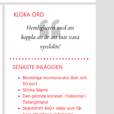
KLOKA ORD
Släpp loss kreativiteten och
n med att
Tyck
ha roligt tillsammans!
att inte vara
hantver
olös!
ska D
SENASTE INLÄGGEN
Blommiga mormorsrutor Bok och
50 kort
Sticka Sápmi
Den glömda konsten : folkkonst i
Östergötland
Skärmfritt! 400+ idéer som får