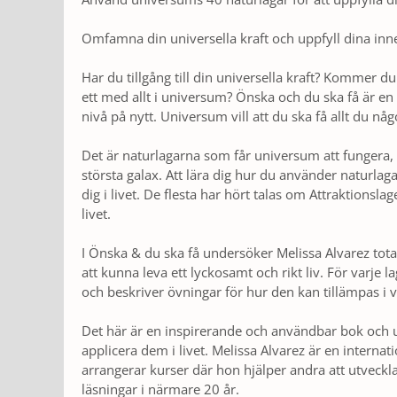
Omfamna din universella kraft och uppfyll dina inn
Har du tillgång till din universella kraft? Kommer d
ett med allt i universum? Önska och du ska få är en 
nivå på nytt. Universum vill att du ska få allt du nå
Det är naturlagarna som får universum att fungera, de 
största galax. Att lära dig hur du använder naturla
dig i livet. De flesta har hört talas om Attraktionsla
livet.
I Önska & du ska få undersöker Melissa Alvarez total
att kunna leva ett lyckosamt och rikt liv. För varje 
och beskriver övningar för hur den kan tillämpas i ve
Det här är en inspirerande och användbar bok och u
applicera dem i livet. Melissa Alvarez är en internat
arrangerar kurser där hon hjälper andra att utveckl
läsningar i närmare 20 år.