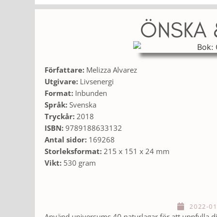
ÖNSKA 
Författare:
Melizza Alvarez
Utgivare:
Livsenergi
Format:
Inbunden
Språk:
Svenska
Tryckår:
2018
ISBN:
9789188633132
Antal sidor:
169268
Storleksformat:
215 x 151 x 24 mm
Vikt:
530 gram
2022-01
Använd universums 40 naturlagar för att uppfylla 