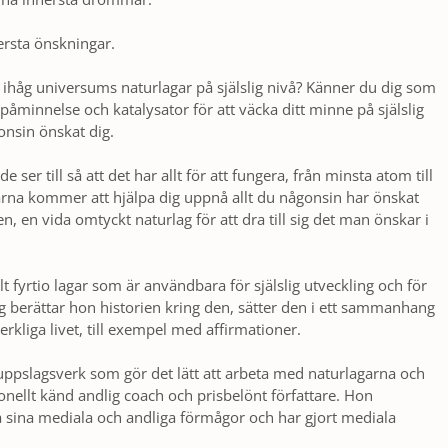
ersta önskningar.
u ihåg universums naturlagar på själslig nivå? Känner du dig som
påminnelse och katalysator för att väcka ditt minne på själslig
gonsin önskat dig.
ser till så att det har allt för att fungera, från minsta atom till
garna kommer att hjälpa dig uppnå allt du någonsin har önskat
gen, en vida omtyckt naturlag för att dra till sig det man önskar i
t fyrtio lagar som är användbara för själslig utveckling och för
lag berättar hon historien kring den, sätter den i ett sammanhang
rkliga livet, till exempel med affirmationer.
ppslagsverk som gör det lätt att arbeta med naturlagarna och
ionellt känd andlig coach och prisbelönt författare. Hon
a sina mediala och andliga förmågor och har gjort mediala