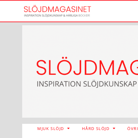
MJUK SLÖJD
HÅRD SLÖJD
ÖVR