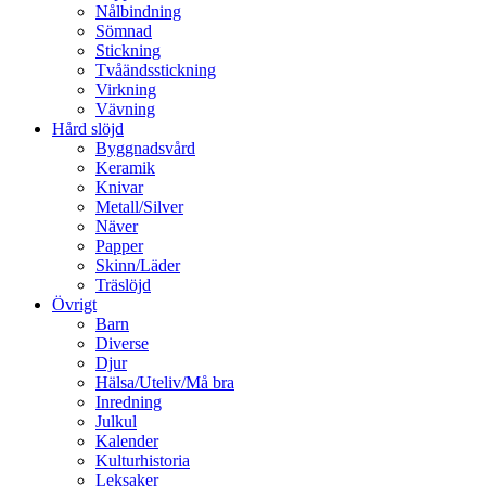
Nålbindning
Sömnad
Stickning
Tvåändsstickning
Virkning
Vävning
Hård slöjd
Byggnadsvård
Keramik
Knivar
Metall/Silver
Näver
Papper
Skinn/Läder
Träslöjd
Övrigt
Barn
Diverse
Djur
Hälsa/Uteliv/Må bra
Inredning
Julkul
Kalender
Kulturhistoria
Leksaker