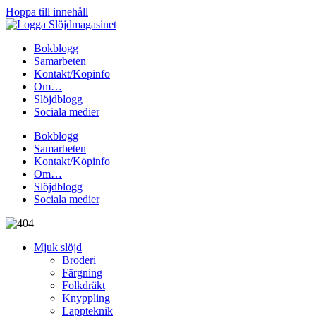
Hoppa till innehåll
Bokblogg
Samarbeten
Kontakt/Köpinfo
Om…
Slöjdblogg
Sociala medier
Bokblogg
Samarbeten
Kontakt/Köpinfo
Om…
Slöjdblogg
Sociala medier
Mjuk slöjd
Broderi
Färgning
Folkdräkt
Knyppling
Lappteknik