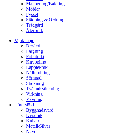
Matlagning/Bakning
Möbler
Pyssel
Städning & Ordning
Trädgård
Återbruk
Mjuk slöjd
Broderi
Färgning
Folkdräkt
Knyppling
Lappteknik
Nålbindning
Sömnad
Stickning
Tvåändsstickning
Virkning
Vävning
Hård slöjd
Byggnadsvård
Keramik
Knivar
Metall/Silver
Näver