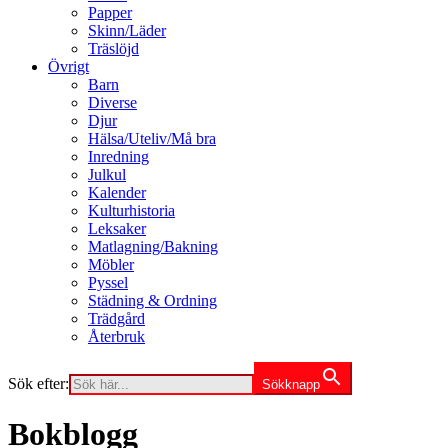
Papper
Skinn/Läder
Träslöjd
Övrigt
Barn
Diverse
Djur
Hälsa/Uteliv/Må bra
Inredning
Julkul
Kalender
Kulturhistoria
Leksaker
Matlagning/Bakning
Möbler
Pyssel
Städning & Ordning
Trädgård
Återbruk
Sök efter:
Sökknapp
Bokblogg