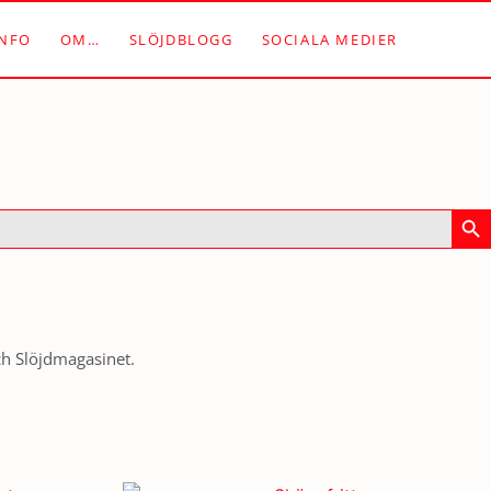
NFO
OM…
SLÖJDBLOGG
SOCIALA MEDIER
Sök
ch Slöjdmagasinet.