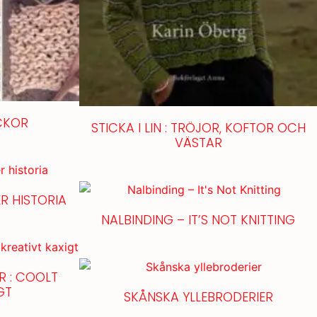
CKOR
STICKA I LIN : TRÖJOR, KOFTOR OCH
VÄSTAR
R HISTORIA
NALBINDING – IT’S NOT KNITTING
 : COOLT
GT
SKÅNSKA YLLEBRODERIER