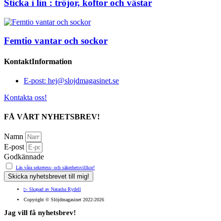
Sticka i lin : tröjor, koftor och västar
Femtio vantar och sockor
KontaktInformation
E-post: hej@slojdmagasinet.se
Kontakta oss!
FÅ VÅRT NYHETSBREV!
Namn
E-post
Godkännade
Läs våra sekretess- och säkerhetsvillkor!
Skicka nyhetsbrevet till mig!
▷ Skapad av Natasha Rydell
Copyright ©️ Slöjdmagasinet 2022-2026
Jag vill få nyhetsbrev!