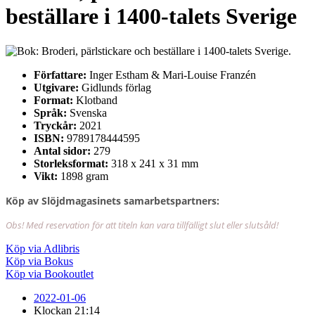
beställare i 1400-talets Sverige
Författare:
Inger Estham & Mari-Louise Franzén
Utgivare:
Gidlunds förlag
Format:
Klotband
Språk:
Svenska
Tryckår:
2021
ISBN:
9789178444595
Antal sidor:
279
Storleksformat:
318 x 241 x 31 mm
Vikt:
1898 gram
Köp av Slöjdmagasinets samarbetspartners:
Obs! Med reservation för att titeln kan vara tillfälligt slut eller slutsåld!
Köp via Adlibris
Köp via Bokus
Köp via Bookoutlet
2022-01-06
Klockan
21:14