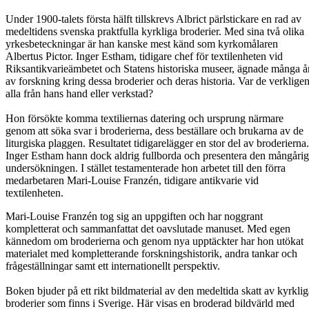
Under 1900-talets första hälft tillskrevs Albrict pärlstickare en rad av
medeltidens svenska praktfulla kyrkliga broderier. Med sina två olika
yrkesbeteckningar är han kanske mest känd som kyrkomålaren
Albertus Pictor. Inger Estham, tidigare chef för textilenheten vid
Riksantikvarieämbetet och Statens historiska museer, ägnade många å
av forskning kring dessa broderier och deras historia. Var de verklige
alla från hans hand eller verkstad?
Hon försökte komma textiliernas datering och ursprung närmare
genom att söka svar i broderierna, dess beställare och brukarna av de
liturgiska plaggen. Resultatet tidigarelägger en stor del av broderierna.
Inger Estham hann dock aldrig fullborda och presentera den mångåri
undersökningen. I stället testamenterade hon arbetet till den förra
medarbetaren Mari-Louise Franzén, tidigare antikvarie vid
textilenheten.
Mari-Louise Franzén tog sig an uppgiften och har noggrant
kompletterat och sammanfattat det oavslutade manuset. Med egen
kännedom om broderierna och genom nya upptäckter har hon utökat
materialet med kompletterande forskningshistorik, andra tankar och
frågeställningar samt ett internationellt perspektiv.
Boken bjuder på ett rikt bildmaterial av den medeltida skatt av kyrklig
broderier som finns i Sverige. Här visas en broderad bildvärld med