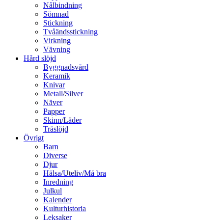
Nålbindning
Sömnad
Stickning
Tvåändsstickning
Virkning
Vävning
Hård slöjd
Byggnadsvård
Keramik
Knivar
Metall/Silver
Näver
Papper
Skinn/Läder
Träslöjd
Övrigt
Barn
Diverse
Djur
Hälsa/Uteliv/Må bra
Inredning
Julkul
Kalender
Kulturhistoria
Leksaker