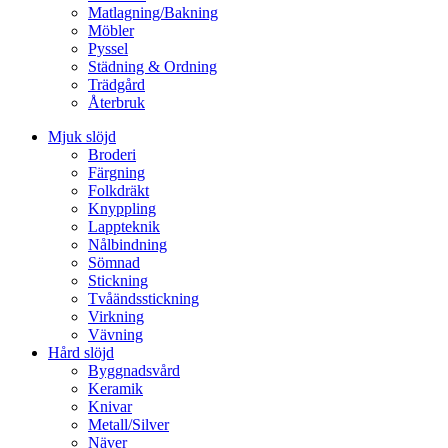
Matlagning/Bakning
Möbler
Pyssel
Städning & Ordning
Trädgård
Återbruk
Mjuk slöjd
Broderi
Färgning
Folkdräkt
Knyppling
Lappteknik
Nålbindning
Sömnad
Stickning
Tvåändsstickning
Virkning
Vävning
Hård slöjd
Byggnadsvård
Keramik
Knivar
Metall/Silver
Näver