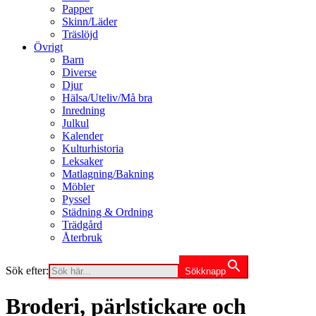
Papper
Skinn/Läder
Träslöjd
Övrigt
Barn
Diverse
Djur
Hälsa/Uteliv/Må bra
Inredning
Julkul
Kalender
Kulturhistoria
Leksaker
Matlagning/Bakning
Möbler
Pyssel
Städning & Ordning
Trädgård
Återbruk
Sök efter:
Sökknapp
Broderi, pärlstickare och