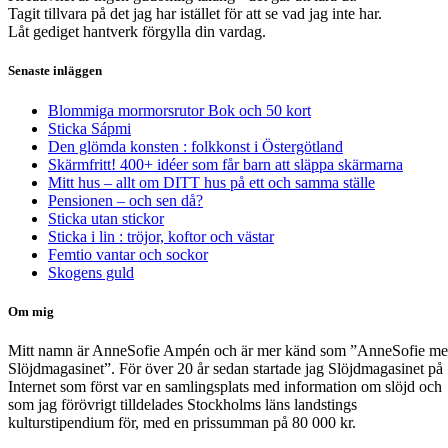
Tagit tillvara på det jag har istället för att se vad jag inte har.
Låt gediget hantverk förgylla din vardag.
Senaste inläggen
Blommiga mormorsrutor Bok och 50 kort
Sticka Sápmi
Den glömda konsten : folkkonst i Östergötland
Skärmfritt! 400+ idéer som får barn att släppa skärmarna
Mitt hus – allt om DITT hus på ett och samma ställe
Pensionen – och sen då?
Sticka utan stickor
Sticka i lin : tröjor, koftor och västar
Femtio vantar och sockor
Skogens guld
Om mig
Mitt namn är AnneSofie Ampén och är mer känd som ”AnneSofie m
Slöjdmagasinet”. För över 20 år sedan startade jag Slöjdmagasinet på
Internet som först var en samlingsplats med information om slöjd och
som jag förövrigt tilldelades Stockholms läns landstings
kulturstipendium för, med en prissumman på 80 000 kr.