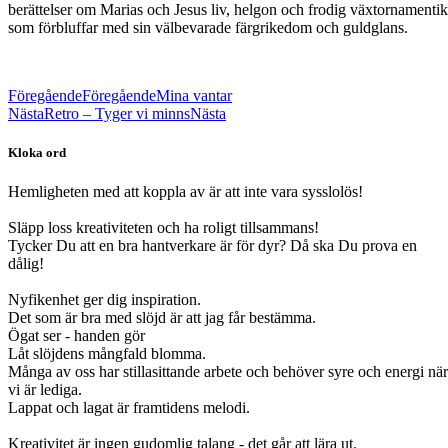
berättelser om Marias och Jesus liv, helgon och frodig växtornamentik
som förbluffar med sin välbevarade färgrikedom och guldglans.
Föregående
Föregående
Mina vantar
Nästa
Retro – Tyger vi minns
Nästa
Kloka ord
Hemligheten med att koppla av är att inte vara sysslolös!
Släpp loss kreativiteten och ha roligt tillsammans!
Tycker Du att en bra hantverkare är för dyr? Då ska Du prova en
dålig!
Nyfikenhet ger dig inspiration.
Det som är bra med slöjd är att jag får bestämma.
Ögat ser - handen gör
Låt slöjdens mångfald blomma.
Många av oss har stillasittande arbete och behöver syre och energi när
vi är lediga.
Lappat och lagat är framtidens melodi.
Kreativitet är ingen gudomlig talang - det går att lära ut.