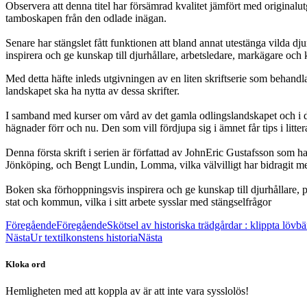
Observera att denna titel har försämrad kvalitet jämfört med originalut
tamboskapen från den odlade inägan.
Senare har stängslet fått funktionen att bland annat utestänga vilda d
inspirera och ge kunskap till djurhållare, arbetsledare, markägare och
Med detta häfte inleds utgivningen av en liten skriftserie som behand
landskapet ska ha nytta av dessa skrifter.
I samband med kurser om vård av det gamla odlingslandskapet och i 
hägnader förr och nu. Den som vill fördjupa sig i ämnet får tips i litte
Denna första skrift i serien är författad av JohnEric Gustafsson som ha
Jönköping, och Bengt Lundin, Lomma, vilka välvilligt har bidragit med 
Boken ska förhoppningsvis inspirera och ge kunskap till djurhållare, 
stat och kommun, vilka i sitt arbete sysslar med stängselfrågor
Föregående
Föregående
Skötsel av historiska trädgårdar : klippta lövb
Nästa
Ur textilkonstens historia
Nästa
Kloka ord
Hemligheten med att koppla av är att inte vara sysslolös!