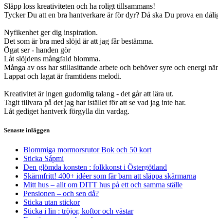
Släpp loss kreativiteten och ha roligt tillsammans!
Tycker Du att en bra hantverkare är för dyr? Då ska Du prova en dåli
Nyfikenhet ger dig inspiration.
Det som är bra med slöjd är att jag får bestämma.
Ögat ser - handen gör
Låt slöjdens mångfald blomma.
Många av oss har stillasittande arbete och behöver syre och energi när 
Lappat och lagat är framtidens melodi.
Kreativitet är ingen gudomlig talang - det går att lära ut.
Tagit tillvara på det jag har istället för att se vad jag inte har.
Låt gediget hantverk förgylla din vardag.
Senaste inläggen
Blommiga mormorsrutor Bok och 50 kort
Sticka Sápmi
Den glömda konsten : folkkonst i Östergötland
Skärmfritt! 400+ idéer som får barn att släppa skärmarna
Mitt hus – allt om DITT hus på ett och samma ställe
Pensionen – och sen då?
Sticka utan stickor
Sticka i lin : tröjor, koftor och västar