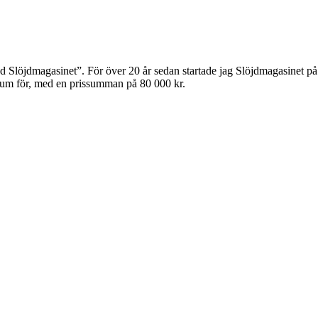
öjdmagasinet”. För över 20 år sedan startade jag Slöjdmagasinet på I
dium för, med en prissumman på 80 000 kr.