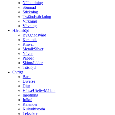
Nålbindning
Sömnad
Stickning
Tvåändsstickning
Virkning
Vävning
Hård slöjd
Byggnadsvård
Keramik
Knivar
Metall/Silver
Näver
Papper
Skinn/Läder
Träslöjd
Övrigt
Barn
Diverse
Djur
Hälsa/Uteliv/Må bra
Inredning
Julkul
Kalender
Kulturhistoria
Leksaker