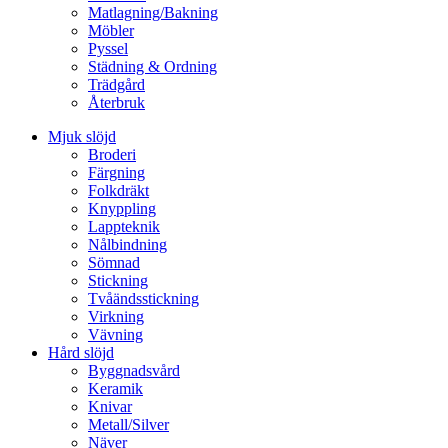
Matlagning/Bakning
Möbler
Pyssel
Städning & Ordning
Trädgård
Återbruk
Mjuk slöjd
Broderi
Färgning
Folkdräkt
Knyppling
Lappteknik
Nålbindning
Sömnad
Stickning
Tvåändsstickning
Virkning
Vävning
Hård slöjd
Byggnadsvård
Keramik
Knivar
Metall/Silver
Näver