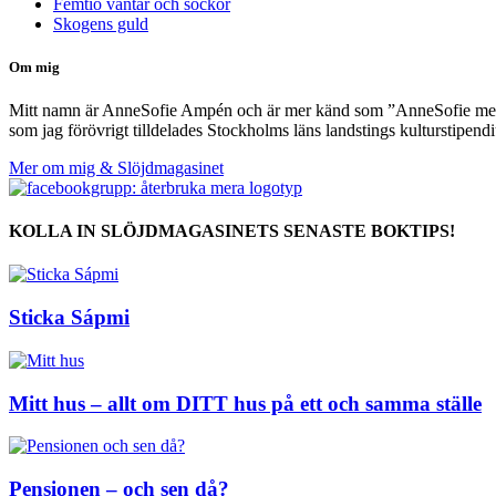
Femtio vantar och sockor
Skogens guld
Om mig
Mitt namn är AnneSofie Ampén och är mer känd som ”AnneSofie med Sl
som jag förövrigt tilldelades Stockholms läns landstings kulturstipen
Mer om mig & Slöjdmagasinet
KOLLA IN SLÖJDMAGASINETS SENASTE BOKTIPS!
Sticka Sápmi
Mitt hus – allt om DITT hus på ett och samma ställe
Pensionen – och sen då?