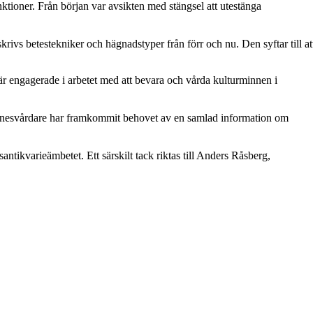
nktioner. Från början var avsikten med stängsel att utestänga
rivs betestekniker och hägnadstyper från förr och nu. Den syftar till at
 är engagerade i arbetet med att bevara och vårda kulturminnen i
innesvårdare har framkommit behovet av en samlad information om
ntikvarieämbetet. Ett särskilt tack riktas till Anders Råsberg,