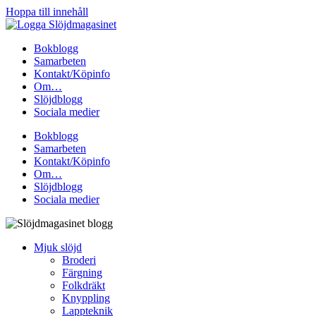
Hoppa till innehåll
Bokblogg
Samarbeten
Kontakt/Köpinfo
Om…
Slöjdblogg
Sociala medier
Bokblogg
Samarbeten
Kontakt/Köpinfo
Om…
Slöjdblogg
Sociala medier
Mjuk slöjd
Broderi
Färgning
Folkdräkt
Knyppling
Lappteknik