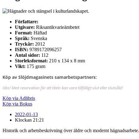
Författare:
Utgivare:
Riksantikvarieämbetet
Format:
Häftad
Språk:
Svenska
Tryckår:
2012
ISBN:
9789172096257
Antal sidor:
112
Storleksformat:
210 x 134 x 8 mm
Vikt:
175 gram
Köp av Slöjdmagasinets samarbetspartners:
Obs! Med reservation för att titeln kan vara tillfälligt slut eller slutsåld!
Köp via Adlibris
Köp via Bokus
2022-01-13
Klockan
21:21
Historik och arbetsbeskrivning över äldre och modernt hägnadsarbete