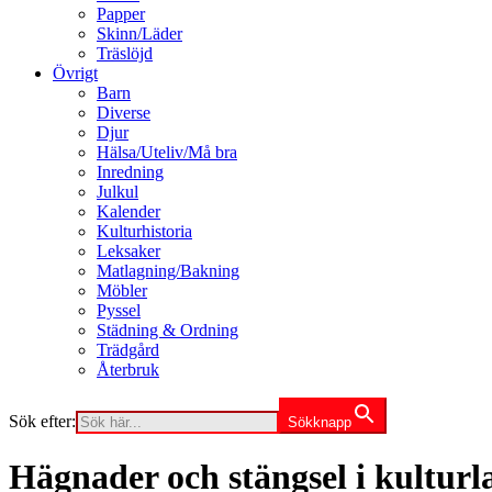
Papper
Skinn/Läder
Träslöjd
Övrigt
Barn
Diverse
Djur
Hälsa/Uteliv/Må bra
Inredning
Julkul
Kalender
Kulturhistoria
Leksaker
Matlagning/Bakning
Möbler
Pyssel
Städning & Ordning
Trädgård
Återbruk
Sök efter:
Sökknapp
Hägnader och stängsel i kultur