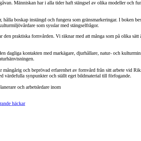
gåvan. Människan har i alla tider haft stängsel av olika modeller och fu
jur, hålla boskap instängd och fungera som gränsmarkeringar. I boken besk
 kulturmiljövårdare som sysslar med stängselfrågor.
lar den praktiska fornvården. Vi räknar med att många som på olika sätt
den dagliga kontakten med markägare, djurhållare, natur- och kulturm
raturhänvisningen.
r mångårig och beprövad erfarenhet av fornvård från sitt arbete vid Riksa
värdefulla synpunkter och ställt eget bildmaterial till förfogande.
planerare och arbetsledare inom
ärande häckar