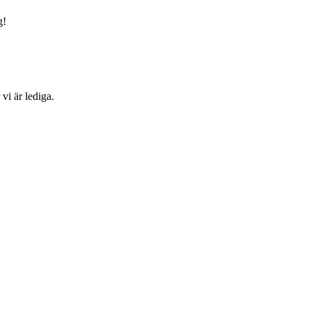
g!
vi är lediga.