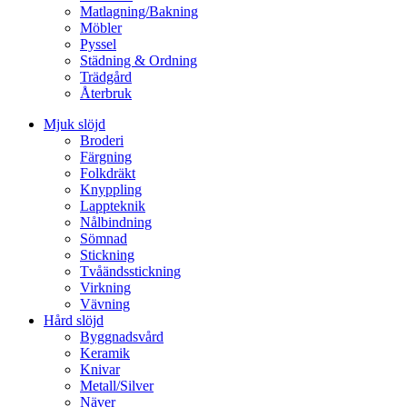
Matlagning/Bakning
Möbler
Pyssel
Städning & Ordning
Trädgård
Återbruk
Mjuk slöjd
Broderi
Färgning
Folkdräkt
Knyppling
Lappteknik
Nålbindning
Sömnad
Stickning
Tvåändsstickning
Virkning
Vävning
Hård slöjd
Byggnadsvård
Keramik
Knivar
Metall/Silver
Näver