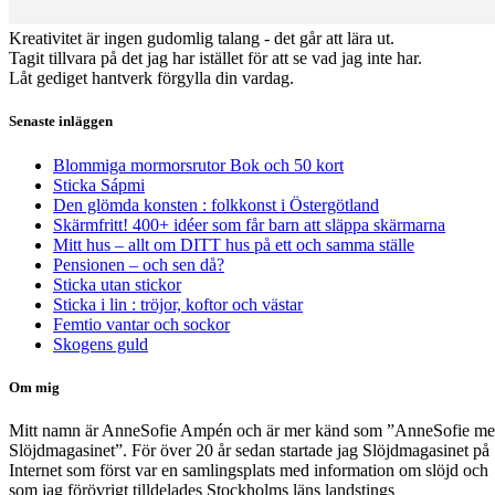
Kreativitet är ingen gudomlig talang - det går att lära ut.
Tagit tillvara på det jag har istället för att se vad jag inte har.
Låt gediget hantverk förgylla din vardag.
Senaste inläggen
Blommiga mormorsrutor Bok och 50 kort
Sticka Sápmi
Den glömda konsten : folkkonst i Östergötland
Skärmfritt! 400+ idéer som får barn att släppa skärmarna
Mitt hus – allt om DITT hus på ett och samma ställe
Pensionen – och sen då?
Sticka utan stickor
Sticka i lin : tröjor, koftor och västar
Femtio vantar och sockor
Skogens guld
Om mig
Mitt namn är AnneSofie Ampén och är mer känd som ”AnneSofie m
Slöjdmagasinet”. För över 20 år sedan startade jag Slöjdmagasinet på
Internet som först var en samlingsplats med information om slöjd och
som jag förövrigt tilldelades Stockholms läns landstings