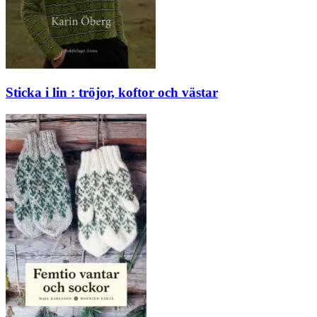
Sticka i lin : tröjor, koftor och västar