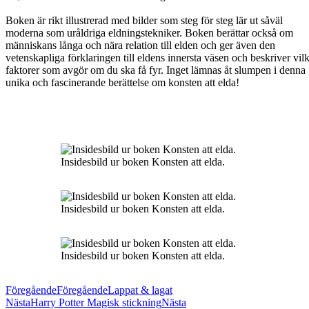
Boken är rikt illustrerad med bilder som steg för steg lär ut såväl
moderna som uråldriga eldningstekniker. Boken berättar också om
människans långa och nära relation till elden och ger även den
vetenskapliga förklaringen till eldens innersta väsen och beskriver vil
faktorer som avgör om du ska få fyr. Inget lämnas åt slumpen i denna
unika och fascinerande berättelse om konsten att elda!
Insidesbild ur boken Konsten att elda.
Insidesbild ur boken Konsten att elda.
Insidesbild ur boken Konsten att elda.
Föregående
Föregående
Lappat & lagat
Nästa
Harry Potter Magisk stickning
Nästa