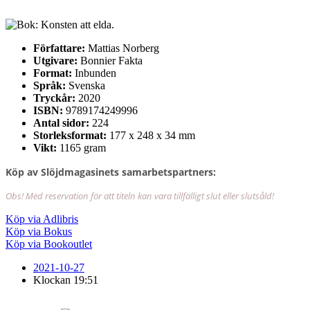
Författare:
Mattias Norberg
Utgivare:
Bonnier Fakta
Format:
Inbunden
Språk:
Svenska
Tryckår:
2020
ISBN:
9789174249996
Antal sidor:
224
Storleksformat:
177 x 248 x 34 mm
Vikt:
1165 gram
Köp av Slöjdmagasinets samarbetspartners:
Obs! Med reservation för att titeln kan vara tillfälligt slut eller slutsåld!
Köp via Adlibris
Köp via Bokus
Köp via Bookoutlet
2021-10-27
Klockan
19:51