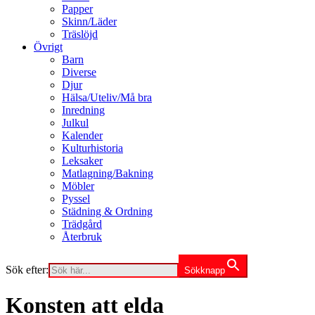
Papper
Skinn/Läder
Träslöjd
Övrigt
Barn
Diverse
Djur
Hälsa/Uteliv/Må bra
Inredning
Julkul
Kalender
Kulturhistoria
Leksaker
Matlagning/Bakning
Möbler
Pyssel
Städning & Ordning
Trädgård
Återbruk
Sök efter:
Sökknapp
Konsten att elda