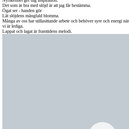
Nyfikenhet ger dig inspiration.
Det som är bra med slöjd är att jag får bestämma.
Ögat ser - handen gör
Låt slöjdens mångfald blomma.
Många av oss har stillasittande arbete och behöver syre och energi när
vi är lediga.
Lappat och lagat är framtidens melodi.