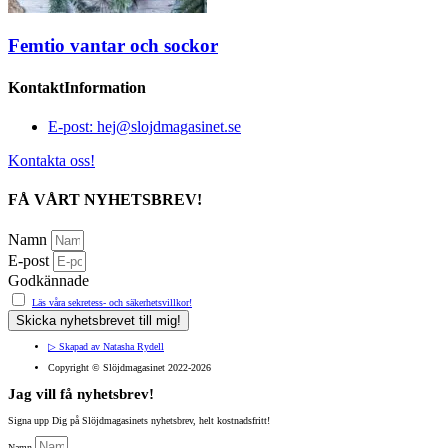
Femtio vantar och sockor
KontaktInformation
E-post: hej@slojdmagasinet.se
Kontakta oss!
FÅ VÅRT NYHETSBREV!
Namn
E-post
Godkännade
Läs våra sekretess- och säkerhetsvillkor!
Skicka nyhetsbrevet till mig!
▷ Skapad av Natasha Rydell
Copyright ©️ Slöjdmagasinet 2022-2026
Jag vill få nyhetsbrev!
Signa upp Dig på Slöjdmagasinets nyhetsbrev, helt kostnadsfritt!
Namn