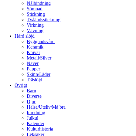
Nålbindning
Sömnad
Stickning
Tvåändsstickning
Virkning
Vävning
Hård slöjd
Byggnadsvård
Keramik
Knivar
Metall/Silver
Näver
Papper
Skinn/Läder
Träslöjd
Övrigt
Barn
Diverse
Djur
Hälsa/Uteliv/Må bra
Inredning
Julkul
Kalender
Kulturhistoria
Leksaker