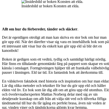
Insidesbild ur boken Konsten att elda.
Allt om hur du förbereder, tänder och släcker
.
Det är egentligen otroligt att man kan skriva en stor bok om hur man
gör upp eld. När det därefter visar sig vara en innehållsrik bok som på
ett intressant sätt visar hur du enkelt kan gör upp eld så blir det en
kanonbok!
Boken är gedigen som ett vedträ, tydlig och samtidigt härligt nördig.
Här finns en tilltalande genomtänkt färg på pappret som skapar en sot
känsla i omslaget. Formgivningen hjälper till att framkalla välbehövli
pauser i läsningen. Eld tar tid. En fantastisk bok att återkomma till.
En välskriven faktabok med historia och inspiration om hur man eldar
Lär dig olika metoder och tekniker för hur du gör upp eld och håller
elden vid liv. En bok som lär dig allt om att göra upp eld utomhus. El
och överlevnadsexperten Mattias Norberg delar med sig av sin
detaljerade kunskap om allt från att välja rätt ved och tillverka fiffiga
tändmaterial till hur du får igång en perfekt brasa, även när veden är
sur, vinden viner och tändstickorna glömts kvar hemma.