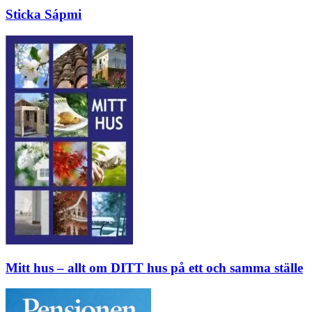
Sticka Sápmi
Mitt hus – allt om DITT hus på ett och samma ställe