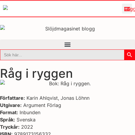
Sök
Sök
efter:
Råg i ryggen
Författare:
Karin Ahlqvist, Jonas Löhnn
Utgivare:
Argument Förlag
Format:
Inbunden
Språk:
Svenska
Tryckår:
2022
ISBN:
9789173156332