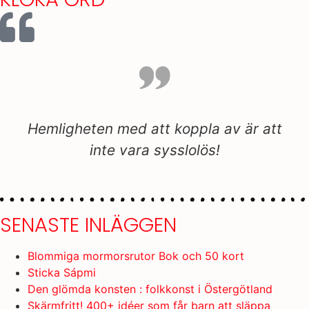
Släpp loss kreativiteten och ha rol
tillsammans!
är att
SENASTE INLÄGGEN
Blommiga mormorsrutor Bok och 50 kort
Sticka Sápmi
Den glömda konsten : folkkonst i Östergötland
Skärmfritt! 400+ idéer som får barn att släppa