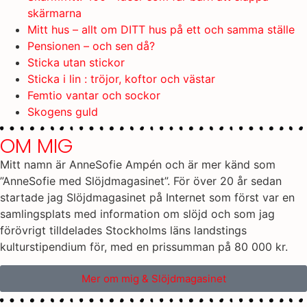
skärmarna
Mitt hus – allt om DITT hus på ett och samma ställe
Pensionen – och sen då?
Sticka utan stickor
Sticka i lin : tröjor, koftor och västar
Femtio vantar och sockor
Skogens guld
OM MIG
Mitt namn är AnneSofie Ampén och är mer känd som
”AnneSofie med Slöjdmagasinet”. För över 20 år sedan
startade jag Slöjdmagasinet på Internet som först var en
samlingsplats med information om slöjd och som jag
förövrigt tilldelades Stockholms läns landstings
kulturstipendium för, med en prissumman på 80 000 kr.
Mer om mig & Slöjdmagasinet