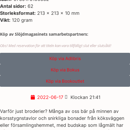
Antal sidor:
62
Storleksformat:
213 x 213 x 10 mm
Vikt:
120 gram
Köp av Slöjdmagasinets samarbetspartners:
Obs! Med reservation för att titeln kan vara tillfälligt slut eller slutsåld!
Köp via Adlibris
Köp via Bokus
Köp via Bookoutlet
2022-06-17
Klockan
21:41
Varför just broderier? Många av oss bär på minnen av
korsstygnstavlor och snirkliga bonader från köksväggen
eller församlingshemmet, med budskap som lågmält har