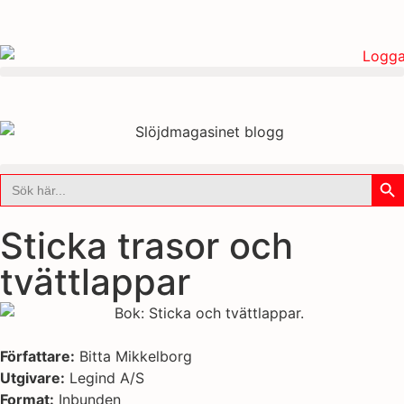
Sök
Sök
efter:
Sticka trasor och
tvättlappar
Författare:
Bitta Mikkelborg
Utgivare:
Legind A/S
Format:
Inbunden