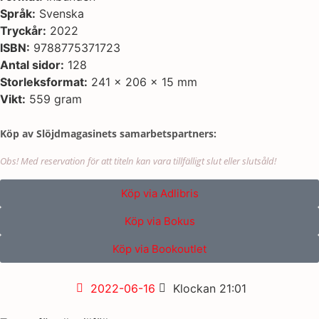
Språk:
Svenska
Tryckår:
2022
ISBN:
9788775371723
Antal sidor:
128
Storleksformat:
241 x 206 x 15 mm
Vikt:
559 gram
Köp av Slöjdmagasinets samarbetspartners:
Obs! Med reservation för att titeln kan vara tillfälligt slut eller slutsåld!
Köp via Adlibris
Köp via Bokus
Köp via Bookoutlet
2022-06-16
Klockan
21:01