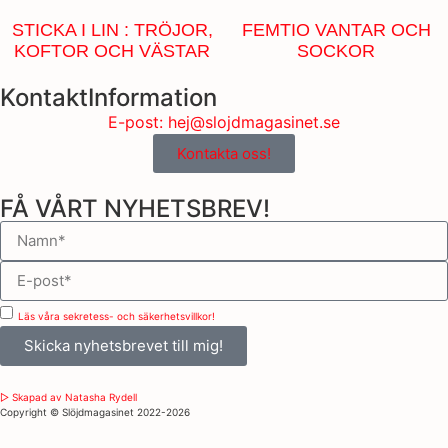
STICKA I LIN : TRÖJOR,
FEMTIO VANTAR OCH
KOFTOR OCH VÄSTAR
SOCKOR
KontaktInformation
E-post: hej@slojdmagasinet.se
Kontakta oss!
FÅ VÅRT NYHETSBREV!
Läs våra sekretess- och säkerhetsvillkor!
Skicka nyhetsbrevet till mig!
▷ Skapad av Natasha Rydell
Copyright ©️ Slöjdmagasinet 2022-2026