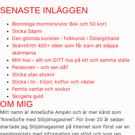
SENASTE INLÄGGEN
Blommiga mormorsrutor Bok och 50 kort
Sticka Sápmi
Den glömda konsten : folkkonst i Östergötland
Skärmfritt! 400+ idéer som får barn att släppa
skärmarna
Mitt hus – allt om DITT hus på ett och samma ställe
Pensionen – och sen då?
Sticka utan stickor
Sticka i lin : tröjor, koftor och västar
Femtio vantar och sockor
Skogens guld
OM MIG
Mitt namn är AnneSofie Ampén och är mer känd som
”AnneSofie med Slöjdmagasinet”. För över 20 år sedan
startade jag Slöjdmagasinet på Internet som först var en
samlingsplats med information om slöjd och som jag