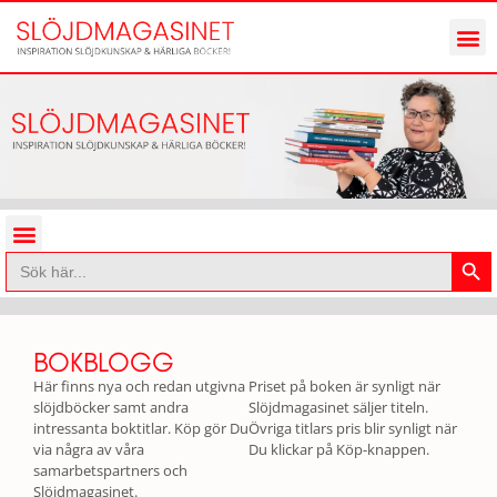
Sökk
Sök
efter:
BOKBLOGG
Här finns nya
och redan utgivna
Priset på boken är synligt när
slöjdböcker samt andra
Slöjdmagasinet säljer titeln.
intressanta boktitlar. Köp gör Du
Övriga titlars pris blir synligt när
via några av våra
Du klickar på Köp-knappen.
samarbetspartners och
Slöjdmagasinet.