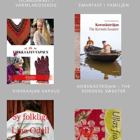
ISLANDSHÄST I
VÄRMLANDSSKOG
SMARTAST I FAMILJEN
KORSNÄSTRÖJAN – THE
VIRKKAAJAN VAPAUS
KORSNÄS SWEATER